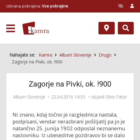
Izbrana pokrajina:
Vse pokrajine
Nahajate se:
Kamra
Album Slovenije
Drugo
Zagorje na Pivki, ok. !900
Zagorje na Pivki, ok. !900
Album Slovenije
22.04.2016 14:53
objavil
Silvo Fatur
Ni znano, kdaj točno je razglednica nastala,
podpisani, vendar nerazbrani pošiljatlj pa jo je
natančno 25. junija 1902 odposlal neznanemu
naslovniku. Iz ubeseditve pozdravov bi se dalo