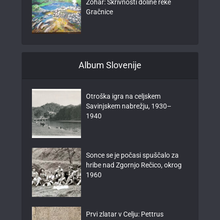
Žohar: Skrivnosti doline reke
Gračnice
Album Slovenije
Otroška igra na celjskem
Savinjskem nabrežju, 1930–
1940
Sonce se je počasi spuščalo za
hribe nad Zgornjo Rečico, okrog
1960
Prvi zlatar v Celju: Pettrus