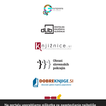
Na portalu uporabljamo piškotke za zagotavljanje najboljše