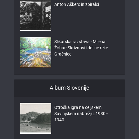
Anton Aškerc in zbiralci
Slikarska razstava - Milena
Žohar: Skrivnosti doline reke
Gračnice
Album Slovenije
Otroška igra na celjskem
Savinjskem nabrežju, 1930–
1940