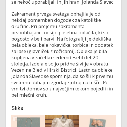
se nekoč uporabljali in jih hrani Jolanda Slavec.
Zakrament prvega svetega obhajila je od
nekdaj pomemben dogodek za katoliške
družine. Pri prejemu zakramenta
prvoobhajanci nosijo posebna oblačila, ki so
pogosto v beli barvi. Na fotografiji je dekliška
bela obleka, bele rokavičke, torbica in dodatek
za lase (glavniček z rožicami). Obleka je bila
kupljena v začetku sedemdesetih let 20.
stoletja. Izdelale so jo pridne šivilje v obratu
Vezenine Bled v Ilirski Bistrici. Lastnica obleke
Jolanda Slavec se spominja, da so šli k prvemu
svetemu obhajilu zgodaj zjutraj na tešče. Po
vrnitvi domov so z največjim tekom pojedli fin
bel mlečni kruh.
Slika