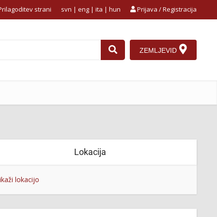
rilagoditev strani
svn
|
eng
|
ita
|
hun
Prijava / Registracija
ZEMLJEVID
Lokacija
ikaži lokacijo