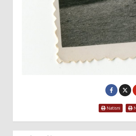
Natisni
Na