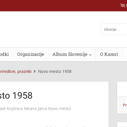
P
odki
Organizacije
Album Slovenije
O Kamri
prireditve, prazniki
Novo mesto 1958
to 1958
Pr
avil
Knjižnica Mirana Jarca Novo mesto