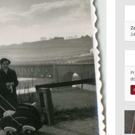
Z
24
Pr
do