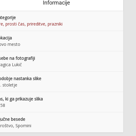
Informacije
tegorije
re, prosti čas, prireditve, prazniki
kacija
ovo mesto
ebe na fotografiji
agica Lukič
dobje nastanka slike
. stoletje
s, ki ga prikazuje slika
958
jučne besede
roštvo, Spomini