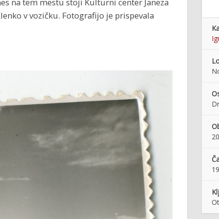
s na tem mestu stoji Kulturni center Janeza
lenko v vozičku. Fotografijo je prispevala
Ka
Ig
Lo
N
Os
Dr
Ob
20
Ča
1
Kl
Ot