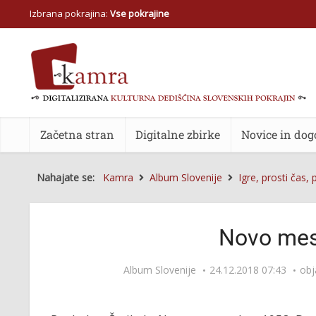
Izbrana pokrajina:
Vse pokrajine
Začetna stran
Digitalne zbirke
Novice in dog
Nahajate se:
Kamra
Album Slovenije
Igre, prosti čas, 
Novo mes
Album Slovenije
24.12.2018 07:43
obj