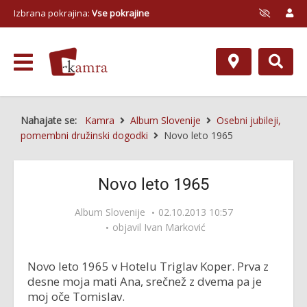
Izbrana pokrajina:
Vse pokrajine
Nahajate se:
Kamra
Album Slovenije
Osebni jubileji,
pomembni družinski dogodki
Novo leto 1965
Novo leto 1965
Album Slovenije
02.10.2013 10:57
objavil
Ivan Marković
Novo leto 1965 v Hotelu Triglav Koper. Prva z
desne moja mati Ana, srečnež z dvema pa je
moj oče Tomislav.