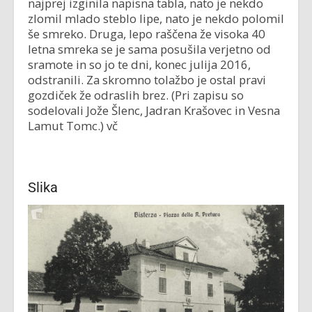
najprej izginila napisna tabla, nato je nekdo
zlomil mlado steblo lipe, nato je nekdo polomil
še smreko. Druga, lepo raščena že visoka 40
letna smreka se je sama posušila verjetno od
sramote in so jo te dni, konec julija 2016,
odstranili. Za skromno tolažbo je ostal pravi
gozdiček že odraslih brez. (Pri zapisu so
sodelovali Jože Šlenc, Jadran Krašovec in Vesna
Lamut Tomc.) vč
Slika