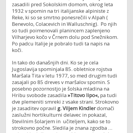
zasadili pred Sokolskim domom, okrog leta
1932 v spomin na tri italijanske alpiniste z
Reke, ki so se smrtno ponesrečili v Alpah (
Benevolo, Colacevich in Walluschnig).
Po njih
so tudi poimenovali planincem zaplenjeno
Vilharjevo kočo v Črnem dolu pod Snežnikom.
Po padcu Italije je pobralo tudi ta napis na
koči.
In tako do današnjih dni. Ko se je cela
Jugoslavija spominjala 85. obletnice rojstva
Maršala Tita v letu 1977, so med drugim tudi
zasajali po 85 dreves v maršalov spomin. S
posebno pozornostjo je šolska mladina na
Hribu svobode zasadila
»Titovo lipo«,
pa tudi
dve plemeniti smreki z vsake strani. Strokovno
je zasaditev opravil
g. Viljem Kindler
domači
zaslužni hortikulturni delavec in pokazal,
številnim šolarjem in učiteljem, kako se to
strokovno počne. Sledila je znana zgodba …