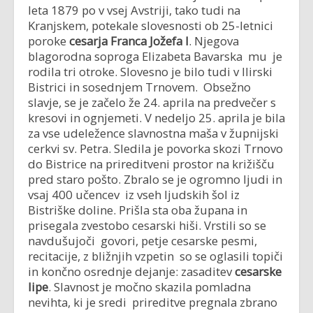
leta 1879 po v vsej Avstriji, tako tudi na
Kranjskem, potekale slovesnosti ob 25-letnici
poroke
cesarja Franca Jožefa I
. Njegova
blagorodna soproga Elizabeta Bavarska mu je
rodila tri otroke. Slovesno je bilo tudi v Ilirski
Bistrici in sosednjem Trnovem. Obsežno
slavje, se je začelo že 24. aprila na predvečer s
kresovi in ognjemeti. V nedeljo 25. aprila je bila
za vse udeležence slavnostna maša v župnijski
cerkvi sv. Petra. Sledila je povorka skozi Trnovo
do Bistrice na prireditveni prostor na križišču
pred staro pošto. Zbralo se je ogromno ljudi in
vsaj 400 učencev iz vseh ljudskih šol iz
Bistriške doline. Prišla sta oba župana in
prisegala zvestobo cesarski hiši. Vrstili so se
navdušujoči govori, petje cesarske pesmi,
recitacije, z bližnjih vzpetin so se oglasili topiči
in končno osrednje dejanje: zasaditev
cesarske
lipe
. Slavnost je močno skazila pomladna
nevihta, ki je sredi prireditve pregnala zbrano