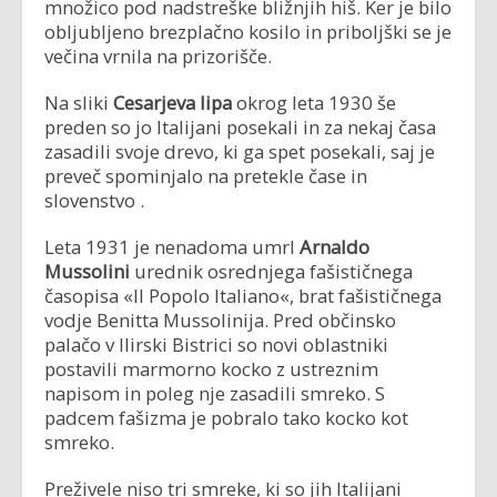
množico pod nadstreške bližnjih hiš. Ker je bilo
obljubljeno brezplačno kosilo in priboljški se je
večina vrnila na prizorišče.
Na sliki
Cesarjeva lipa
okrog leta 1930 še
preden so jo Italijani posekali in za nekaj časa
zasadili svoje drevo, ki ga spet posekali, saj je
preveč spominjalo na pretekle čase in
slovenstvo .
Leta 1931 je nenadoma umrl
Arnaldo
Mussolini
urednik osrednjega fašističnega
časopisa «Il Popolo Italiano«, brat fašističnega
vodje Benitta Mussolinija. Pred občinsko
palačo v Ilirski Bistrici so novi oblastniki
postavili marmorno kocko z ustreznim
napisom in poleg nje zasadili smreko. S
padcem fašizma je pobralo tako kocko kot
smreko.
Preživele niso tri smreke, ki so jih Italijani