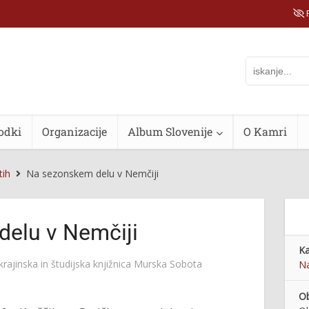
P
odki
Organizacije
Album Slovenije
O Kamri
tih
Na sezonskem delu v Nemčiji
elu v Nemčiji
Ka
rajinska in študijska knjižnica Murska Sobota
Na
Ob