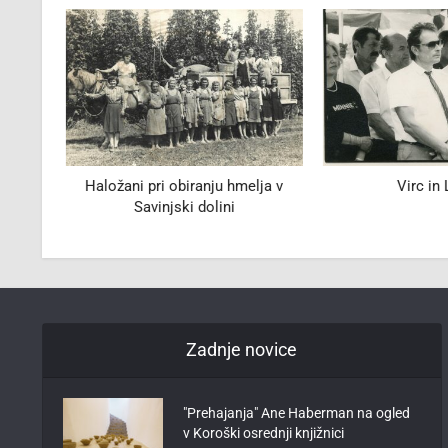
ev
Haložani pri obiranju hmelja v
Virc in 
sa
Savinjski dolini
Zadnje novice
"Prehajanja" Ane Haberman na ogled
v Koroški osrednji knjižnici