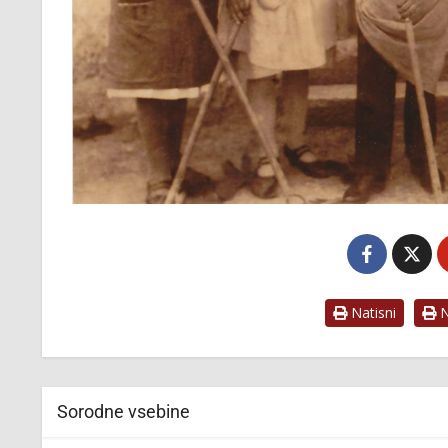
Natisni
Na
Sorodne vsebine