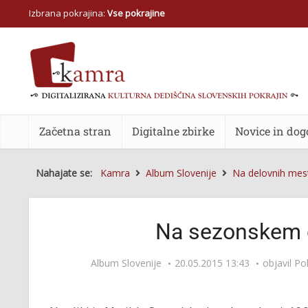
Izbrana pokrajina:
Vse pokrajine
Začetna stran
Digitalne zbirke
Novice in dog
Nahajate se:
Kamra
Album Slovenije
Na delovnih mes
Na sezonskem d
Album Slovenije
20.05.2015 13:43
objavil
Pok