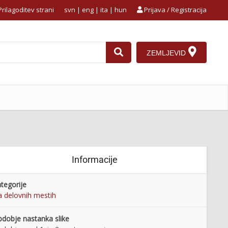
rilagoditev strani
svn
|
eng
|
ita
|
hun
Prijava / Registracija
ZEMLJEVID
Informacije
tegorije
 delovnih mestih
dobje nastanka slike