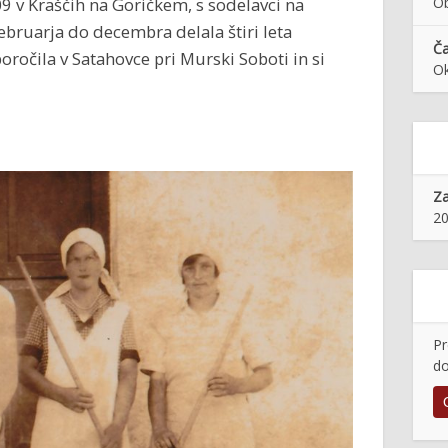
909 v Kraščih na Goričkem, s sodelavci na
Ob
ebruarja do decembra delala štiri leta
Ča
oročila v Satahovce pri Murski Soboti in si
O
Z
20
Pr
do