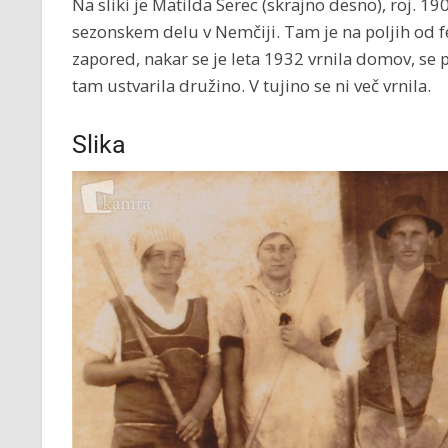
Na sliki je Matilda Serec (skrajno desno), roj. 1
sezonskem delu v Nemčiji. Tam je na poljih od f
zapored, nakar se je leta 1932 vrnila domov, se p
tam ustvarila družino. V tujino se ni več vrnila.
Slika