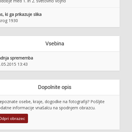
dobje med 1. in 2. svetovno vojno
s, ki ga prikazuje slika
krog 1930
Vsebina
adnja sprememba
.05.2015 13:43
Dopolnite opis
epoznate osebe, kraje, dogodke na fotografiji? Pošljite
datne informacije vnašalcu na spodnjem obrazcu.
Odpri obrazec