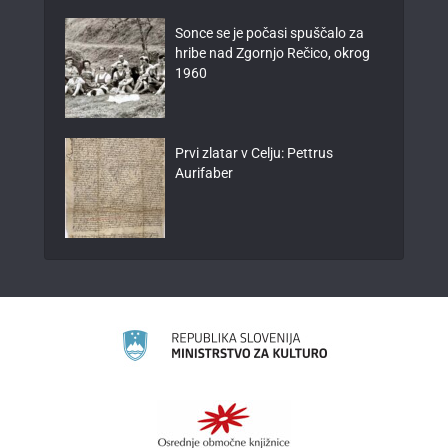
Sonce se je počasi spuščalo za
hribe nad Zgornjo Rečico, okrog
1960
Prvi zlatar v Celju: Pettrus
Aurifaber