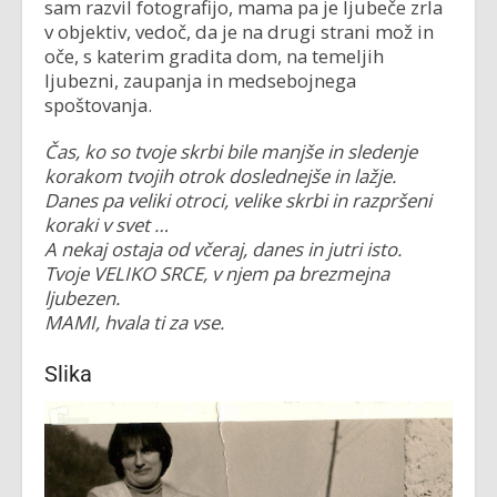
sam razvil fotografijo, mama pa je ljubeče zrla
v objektiv, vedoč, da je na drugi strani mož in
oče, s katerim gradita dom, na temeljih
ljubezni, zaupanja in medsebojnega
spoštovanja.
Čas, ko so tvoje skrbi bile manjše in sledenje
korakom tvojih otrok doslednejše in lažje.
Danes pa veliki otroci, velike skrbi in razpršeni
koraki v svet …
A nekaj ostaja od včeraj, danes in jutri isto.
Tvoje VELIKO SRCE, v njem pa brezmejna
ljubezen.
MAMI, hvala ti za vse.
Slika