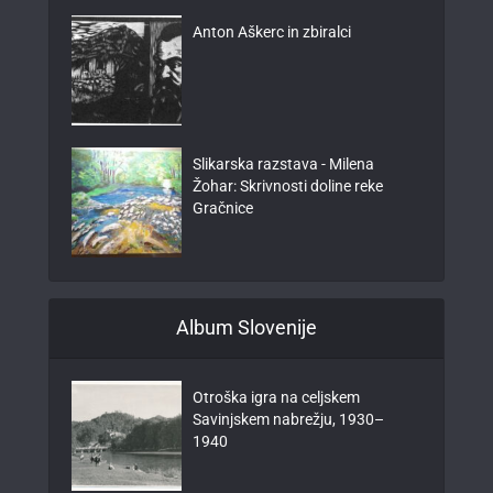
Anton Aškerc in zbiralci
Slikarska razstava - Milena
Žohar: Skrivnosti doline reke
Gračnice
Album Slovenije
Otroška igra na celjskem
Savinjskem nabrežju, 1930–
1940