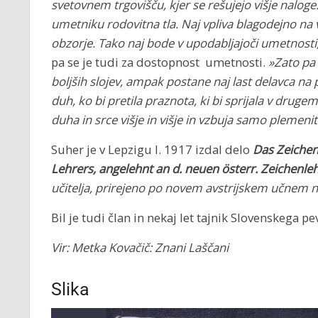
svetovnem trgovišču, kjer se rešujejo višje nalo
umetniku rodovitna tla. Naj vpliva blagodejno na 
obzorje. Tako naj bode v upodabljajoči umetnosti,
pa se je tudi za dostopnost umetnosti.
»Zato pa
boljših slojev, ampak postane naj last delavca na p
duh, ko bi pretila praznota, ki bi sprijala v drug
duha in srce višje in višje in vzbuja samo plemenit
Suher je v Lepzigu l. 1917 izdal delo
Das Zeichen 
Lehrers, angelehnt an d. neuen österr. Zeichenl
učitelja, prirejeno po novem avstrijskem učnem na
Bil je tudi član in nekaj let tajnik Slovenskega p
Vir: Metka Kovačič: Znani Laščani
Slika