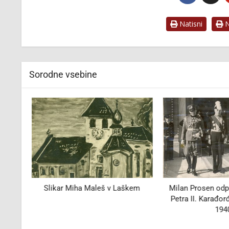
Natisni
Na
Sorodne vsebine
36?]
Slikar Miha Maleš v Laškem
Milan Prosen odp
Petra II. Karađor
194