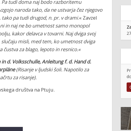
ge. Pa tudi doma naj bodo razboritemu
vzgojo naroda tako, da ne ustvarja čez njegovo
 tako pa tudi drugod, n. pr. v drami
.« Zavzel
 ni in naj ne bo umetnost samo monopol
Z
olju, kakor delavca v tovarni. Naj dviga svoj
27
em slučaju misli, med tem, ko umetnost dviga
a čustva za blago, lepoto in resnico.«
in d. Volksschulle, Anleitung f. d. Hand d.
ehrpläne
(Risanje v ljudski šoli. Napotilo za
Pr
do
črtu za risanje).
evskega društva na Ptuju.