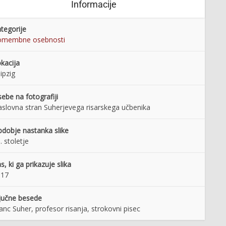
Informacije
tegorije
omembne osebnosti
kacija
ipzig
ebe na fotografiji
slovna stran Suherjevega risarskega učbenika
dobje nastanka slike
. stoletje
s, ki ga prikazuje slika
917
jučne besede
anc Suher, profesor risanja, strokovni pisec