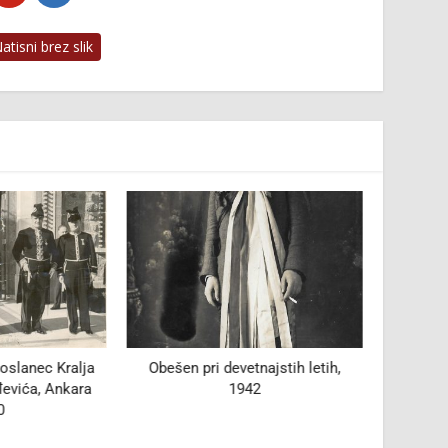
tisni brez slik
oslanec Kralja
Obešen pri devetnajstih letih,
90 let
đevića, Ankara
1942
0