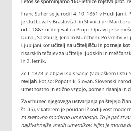
Letos se spominjamo 160-letnice rojstva prof. ri
Franc Suher se je rodil 4. 10. 1861 v Hudi Jami.
je služboval v Braslovčah in Slivnici pri Mariboru
od l. 1883 učiteljeval na Ptuju. Opravil je še meš
Dunaj, Salzburg, Jena in München). Po vrnitvi v Lj
Ljubljani kot
učitelj na učiteljišču in pozneje kot 
risarskih tečajev za učitelje ljudskih in meščans
In 2. letnik.
Že l. 1878 je objavil spis Sanje (v dijaškem listu 
revijah
, kot so: Popotnik, Slovan, Slovenski naro
umetnostno in etično vzgojo, pomen risanja in 
Za vrhunec njegovega ustvarjanja pa štejejo čla
št. 35), v katerem je poudaril škodljivost moder
za svetovno moderno umetnostjo. To je pač stvar
najživahnejše vnetih umetnikov. Njim je morda d