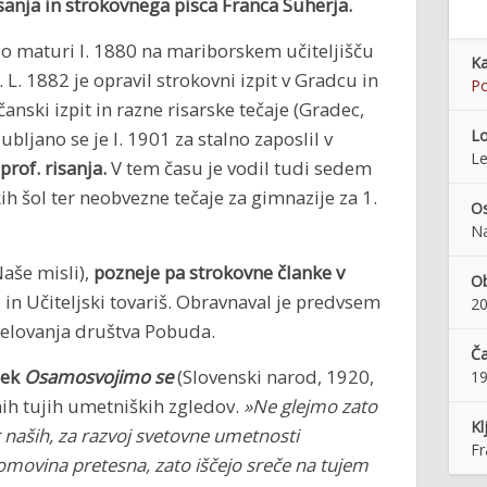
sanja in strokovnega pisca Franca Suherja.
 Po maturi l. 1880 na mariborskem učiteljišču
Ka
. L. 1882 je opravil strokovni izpit v Gradcu in
P
čanski izpit in razne risarske tečaje (Gradec,
Lo
ubljano se je l. 1901 za stalno zaposlil v
Le
prof. risanja.
V tem času je vodil tudi sedem
kih šol ter neobvezne tečaje za gimnazije za 1.
Os
Na
Naše misli),
pozneje pa strokovne članke v
Ob
d in Učiteljski tovariš. Obravnaval je predvsem
20
delovanja društva Pobuda.
Ča
nek
Osamosvojimo se
(Slovenski narod, 1920,
1
nih tujih umetniških zgledov.
»Ne glejmo zato
Kl
 naših, za razvoj svetovne umetnosti
Fr
omovina pretesna, zato iščejo sreče na tujem