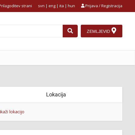
rilagoditev strani
svn
|
eng
|
ita
|
hun
Prijava / Registracija
ZEMLJEVID
Lokacija
ikaži lokacijo