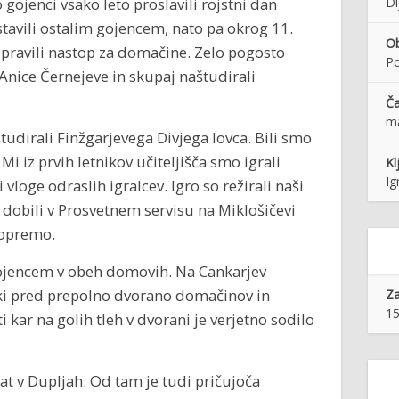
ojenci vsako leto proslavili rojstni dan
Di
tavili ostalim gojencem, nato pa okrog 11.
Ob
ripravili nastop za domačine. Zelo pogosto
Po
nice Černejeve in skupaj naštudirali
Ča
m
tudirali Finžgarjevega Divjega lovca. Bili smo
 Mi iz prvih letnikov učiteljišča smo igrali
Kl
Ig
i vloge odraslih igralcev. Igro so režirali naši
mo dobili v Prosvetnem servisu na Miklošičevi
 opremo.
gojencem v obeh domovih. Na Cankarjev
iki pred prepolno dvorano domačinov in
Z
15
 kar na golih tleh v dvorani je verjetno sodilo
at v Dupljah. Od tam je tudi pričujoča