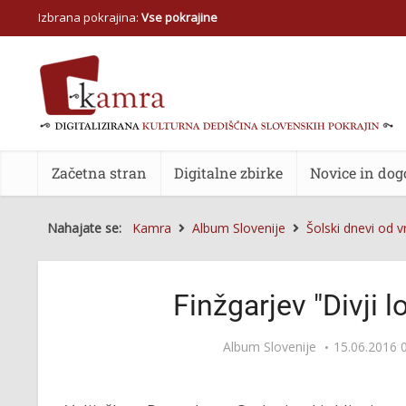
Izbrana pokrajina:
Vse pokrajine
Začetna stran
Digitalne zbirke
Novice in dog
Nahajate se:
Kamra
Album Slovenije
Šolski dnevi od v
Finžgarjev "Divji l
Album Slovenije
15.06.2016 