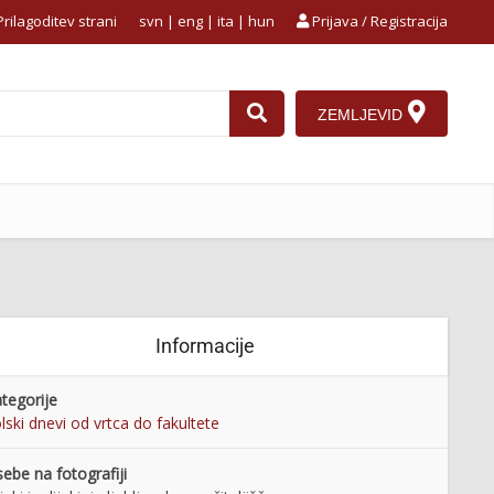
rilagoditev strani
svn
|
eng
|
ita
|
hun
Prijava / Registracija
ZEMLJEVID
Informacije
tegorije
lski dnevi od vrtca do fakultete
ebe na fotografiji