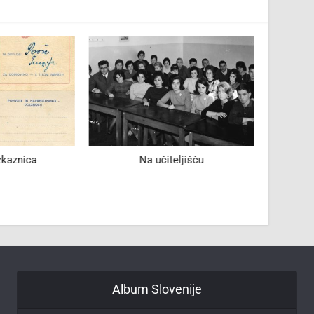
zkaznica
Na učiteljišču
Pog
Album Slovenije