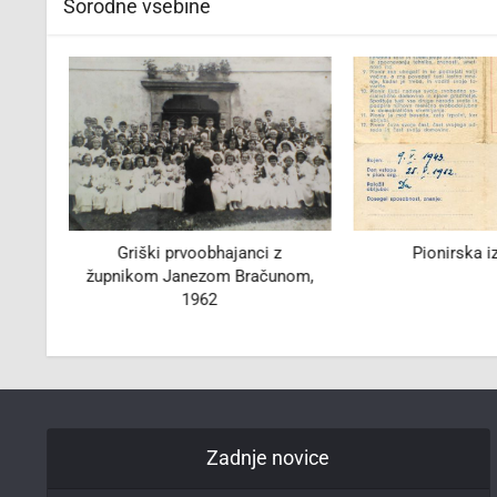
Sorodne vsebine
a
Griški prvoobhajanci z
Pionirska i
župnikom Janezom Bračunom,
1962
Zadnje novice