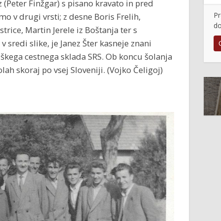
ez (Peter Finžgar) s pisano kravato in pred
Pr
o v drugi vrsti; z desne Boris Frelih,
do
trice, Martin Jerele iz Boštanja ter s
v sredi slike, je Janez Šter kasneje znani
iškega cestnega sklada SRS. Ob koncu šolanja
lah skoraj po vsej Sloveniji. (Vojko Čeligoj)