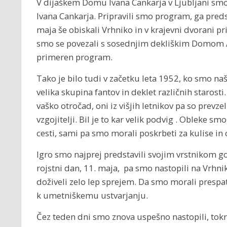
V dijaškem Domu Ivana Cankarja v Ljubljani smo g
Ivana Cankarja. Pripravili smo program, ga preds
maja še obiskali Vrhniko in v krajevni dvorani p
smo se povezali s sosednjim dekliškim Domom A
primeren program.
Tako je bilo tudi v začetku leta 1952, ko smo naš
velika skupina fantov in deklet različnih starosti.
vaško otročad, oni iz višjih letnikov pa so prevzel
vzgojitelji. Bil je to kar velik podvig . Obleke s
cesti, sami pa smo morali poskrbeti za kulise in
Igro smo najprej predstavili svojim vrstnikom 
rojstni dan, 11. maja, pa smo nastopili na Vrhn
doživeli zelo lep sprejem. Da smo morali prespati
k umetniškemu ustvarjanju.
Čez teden dni smo znova uspešno nastopili, tokr