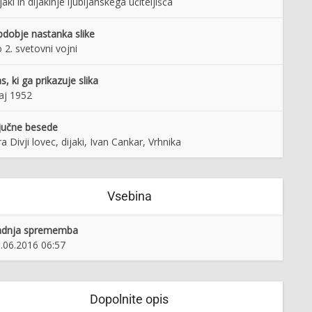
jaki in dijakinje ljubljanskega učiteljišča
dobje nastanka slike
 2. svetovni vojni
s, ki ga prikazuje slika
aj 1952
jučne besede
ra Divji lovec, dijaki, Ivan Cankar, Vrhnika
Vsebina
adnja sprememba
.06.2016 06:57
Dopolnite opis