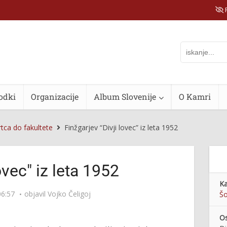
P
odki
Organizacije
Album Slovenije
O Kamri
rtca do fakultete
Finžgarjev “Divji lovec” iz leta 1952
ovec" iz leta 1952
Ka
06:57
objavil
Vojko Čeligoj
Šo
Os