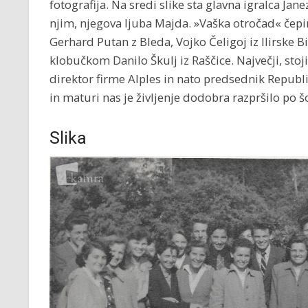
fotografija. Na sredi slike sta glavna igralca Jan
njim, njegova ljuba Majda. »Vaška otročad« čepim
Gerhard Putan z Bleda, Vojko Čeligoj iz Ilirske Bis
klobučkom Danilo Škulj iz Raščice. Največji, stoji 
direktor firme Alples in nato predsednik Republ
in maturi nas je življenje dodobra razpršilo po šo
Slika