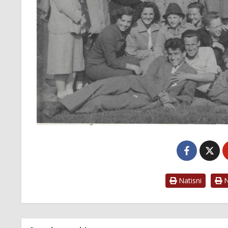
Natisni
Na