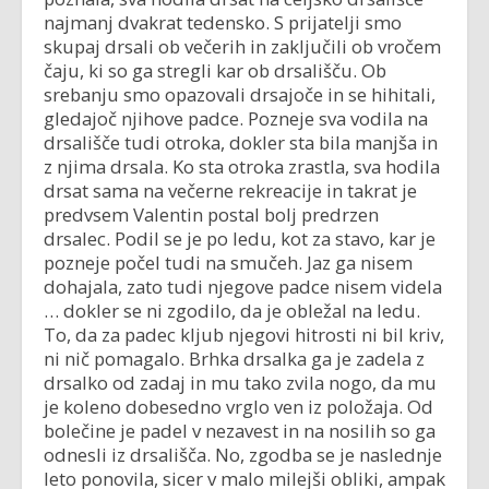
najmanj dvakrat tedensko. S prijatelji smo
skupaj drsali ob večerih in zaključili ob vročem
čaju, ki so ga stregli kar ob drsališču. Ob
srebanju smo opazovali drsajoče in se hihitali,
gledajoč njihove padce. Pozneje sva vodila na
drsališče tudi otroka, dokler sta bila manjša in
z njima drsala. Ko sta otroka zrastla, sva hodila
drsat sama na večerne rekreacije in takrat je
predvsem Valentin postal bolj predrzen
drsalec. Podil se je po ledu, kot za stavo, kar je
pozneje počel tudi na smučeh. Jaz ga nisem
dohajala, zato tudi njegove padce nisem videla
… dokler se ni zgodilo, da je obležal na ledu.
To, da za padec kljub njegovi hitrosti ni bil kriv,
ni nič pomagalo. Brhka drsalka ga je zadela z
drsalko od zadaj in mu tako zvila nogo, da mu
je koleno dobesedno vrglo ven iz položaja. Od
bolečine je padel v nezavest in na nosilih so ga
odnesli iz drsališča. No, zgodba se je naslednje
leto ponovila, sicer v malo milejši obliki, ampak