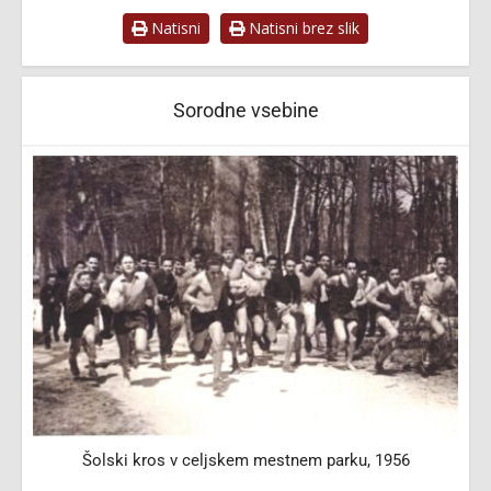
Natisni
Natisni brez slik
Sorodne vsebine
o
Šolski kros v celjskem mestnem parku, 1956