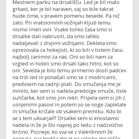
Mestnem parku na drsališču. Led je bil malo
grbast, ker je bil naraven, saj so bile takrat
hude zime, v pravem pomenu besede. Pa nič
zato. Pri vratolomnih vožnjah kljub temu
nismo imeli ovir. Vsake toliko časa smo si
drsalke dali nabrusiti, da smo lahko
nadaljevali z divjimi vožnjami. Dekleta smo
oprezovala za hokejisti, ki so bili v tistem času
najbolj zanimivi za nas. Oni so bili nam za
vzgled in hoteli smo drsati tako hitro, kot so
oni. Seveda je bilo temu primerno dosti padcev
na trdi led in ponašali smo se z modricami,
predvsem na zadnji plati. Do smučanja me je
minilo, ker sem si nadela predolge smuče, tiste
suličarke, kot smo jim rekli. Pripela sem si jih z
usnjenimi pasovi in potem so se noge zapletale
in smučke križale ob vsakem premiku. Kdo bi
se s tem ukvarjal!? Drsalke sem si enostavno
nadela in že je šlo naprej po ledu z nadzvočno
brzino. Pozneje, ko sva se z Valentinom že
poznala, sva hodila drsat na celjsko drsališče