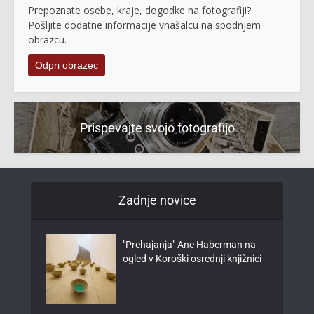
Prepoznate osebe, kraje, dogodke na fotografiji?
Pošljite dodatne informacije vnašalcu na spodnjem
obrazcu.
Odpri obrazec
Prispevajte svojo fotografijo
Zadnje novice
"Prehajanja" Ane Haberman na
ogled v Koroški osrednji knjižnici