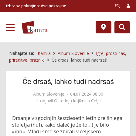
Izbrana pokrajina:
Vse pokrajine
Nahajate se:
Kamra
Album Slovenije
Igre, prosti čas,
prireditve, prazniki
Če drsaš, lahko tudi nadrsaš
Če drsaš, lahko tudi nadrsaš
Album Slovenije
04.01.2024 08:06
objavil
Osrednja knjižnica Celje
Drsanje v zgodnjih šestdesetih letih prejšnjega
stoletja (huh, kako daleč je že to…) je bilo
»inn«. Mladi smo se zbirali v celjskem