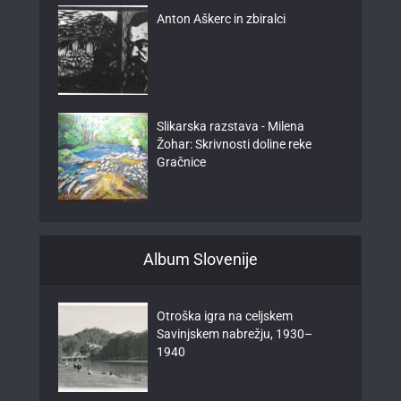
Anton Aškerc in zbiralci
Slikarska razstava - Milena
Žohar: Skrivnosti doline reke
Gračnice
Album Slovenije
Otroška igra na celjskem
Savinjskem nabrežju, 1930–
1940