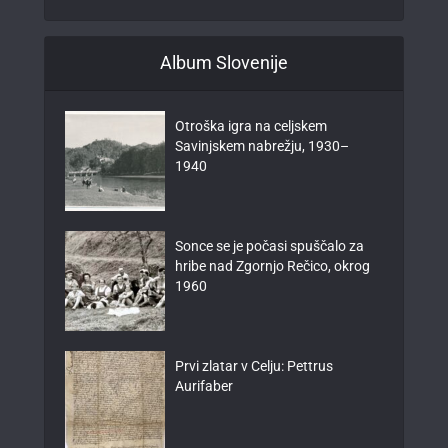
Album Slovenije
Otroška igra na celjskem
Savinjskem nabrežju, 1930–
1940
Sonce se je počasi spuščalo za
hribe nad Zgornjo Rečico, okrog
1960
Prvi zlatar v Celju: Pettrus
Aurifaber