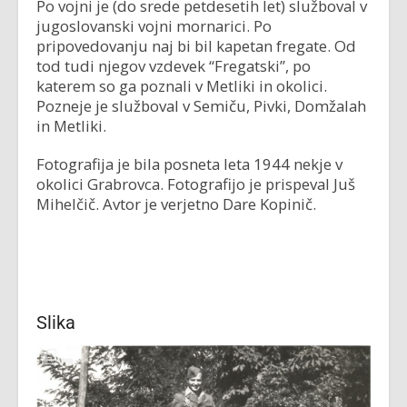
Po vojni je (do srede petdesetih let) služboval v
jugoslovanski vojni mornarici. Po
pripovedovanju naj bi bil kapetan fregate. Od
tod tudi njegov vzdevek “Fregatski”, po
katerem so ga poznali v Metliki in okolici.
Pozneje je služboval v Semiču, Pivki, Domžalah
in Metliki.
Fotografija je bila posneta leta 1944 nekje v
okolici Grabrovca. Fotografijo je prispeval Juš
Mihelčič. Avtor je verjetno Dare Kopinič.
Slika