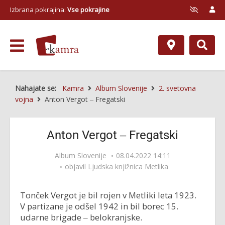
Izbrana pokrajina:
Vse pokrajine
Nahajate se:
Kamra
Album Slovenije
2. svetovna
vojna
Anton Vergot ‒ Fregatski
Anton Vergot ‒ Fregatski
Album Slovenije
08.04.2022 14:11
objavil
Ljudska knjižnica Metlika
Tonček Vergot je bil rojen v Metliki leta 1923.
V partizane je odšel 1942 in bil borec 15.
udarne brigade ‒ belokranjske.