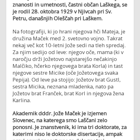
znanosti in umetnosti, častni občan Laškega, se
je rodil 28. oktobra 1929 v Njivcah pri Sv.
Petru, današnjih Oleščah pri Laškem.
Na fotografiji, ki jo hrani njegova hči Mateja, je
družina Maček med 2. svetovno vojno. Takrat
nekaj več kot 10-letni Jože sedi na tleh spredaj.
Za njim sedijo od leve: njegov oče, mama (ki v
naročju drži Jožetovo najstarejšo nečakinjo
Malčiko, hčerko njegovega brata Korla) in tast
njegove sestre Micike (oče Jožetovega svaka
Pepija). Od leve pa stojijo: Jožetov brat Gustl,
sestra Micika, neznana mladenka, nato pa
Jožetov brat Franček, brat Korl in njegova žena
Karlina.
Akademik dddr. Jože Maček je izjemen
Slovenec, na katerega smo Laščani zelo
ponosni. Je znanstvenik, ki ima tri doktorate, za
katerimi niso le doktorske disertacije, ampak