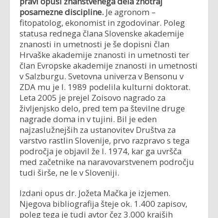
pravi opusi znanstvenega dela znotraj
posamezne discipline.
Je agronom –
fitopatolog, ekonomist in zgodovinar. Poleg
statusa rednega člana Slovenske akademije
znanosti in umetnosti je še dopisni član
Hrvaške akademije znanosti in umetnosti ter
član Evropske akademije znanosti in umetnosti
v Salzburgu. Svetovna univerza v Bensonu v
ZDA mu je l. 1989 podelila kulturni doktorat.
Leta 2005 je prejel Zoisovo nagrado za
življenjsko delo, pred tem pa številne druge
nagrade doma in v tujini. Bil je eden
najzaslužnejših za ustanovitev Društva za
varstvo rastlin Slovenije, prvo razpravo s tega
področja je objavil že l. 1974, kar ga uvršča
med začetnike na naravovarstvenem področju
tudi širše, ne le v Sloveniji.
Izdani opus dr. Jožeta Mačka je izjemen.
Njegova bibliografija šteje ok. 1.400 zapisov,
poleg tega je tudi avtor čez 3.000 krajših