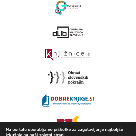
Na portalu uporabljamo piškotke za zagotavljanje najboljše
izkušnje na naši spletni strani.