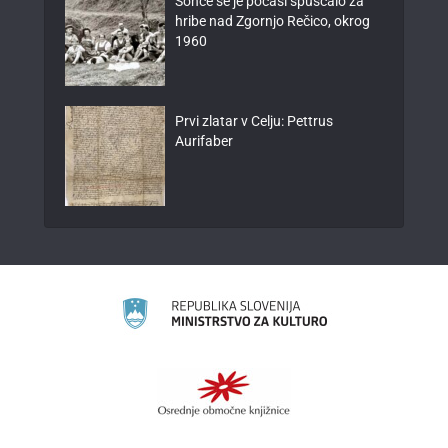
Sonce se je počasi spuščalo za
hribe nad Zgornjo Rečico, okrog
1960
Prvi zlatar v Celju: Pettrus
Aurifaber