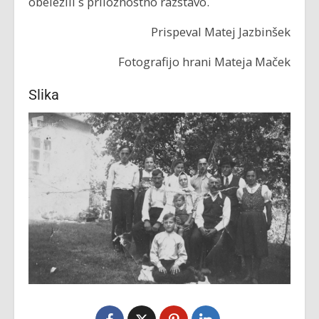
obeležili s priložnostno razstavo.
Prispeval Matej Jazbinšek
Fotografijo hrani Mateja Maček
Slika