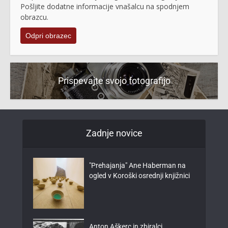
Pošljite dodatne informacije vnašalcu na spodnjem
obrazcu.
Odpri obrazec
Prispevajte svojo fotografijo
Zadnje novice
"Prehajanja" Ane Haberman na
ogled v Koroški osrednji knjižnici
Anton Aškerc in zbiralci