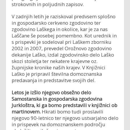
strokovnih in poljudnih zapisov.
V zadnjih letih je raziskoval predvsem splošno
in gospodarsko cerkveno zgodovino ter
zgodovino Laškega in okolice, kar je za nas
Laščane še posebej pomembno. Kot urednik in
s prispevki je sodeloval pri Laškem zborniku
2002 in 2007, prevedel Orožnovo zgodovino
dekanije Laško, izdal zgodovinsko delo Laško
skozi stoletja ter nekatere krajevne oz.
župnijske kronike naših krajev. V Knjižnici
Laško je pripravil številna domoznanska
predavanja in predstavitve svojih del.
Letos je izšlo njegovo obsežno delo
Samostanska in gospodarska zgodovina
Jurkloštra, ki ga bomo predstavili v knjižnici ob
martinovem.
Hkrati bomo tudi proslavili
njegovo 90-letnico ter njegovo ustvarjalno delo
in prispevek na domoznanskem področju