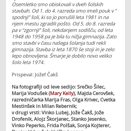
Osemletko smo obiskovali v dveh šolskih
stavbah. Od 1. do 4. razreda smo imeli pouk v “
spodnji” šoli, ki so jo porušili leta 1981 in na
njem mestu zgradili pošto. Od 5. do 8. razreda
pa v “zgornji” šoli, nekdanjem sodiš
č
u, od leta
1948 do 1958 pa je bila tu nižja gimnazija. Zato
smo stavbi v
č
asu našega šolanja tudi rekli
gimnazija. Stavba iz leta 1870 še stoji in je zelo
lepo obnovljena. Šmarje je dobilo novo veliko
šolo leta 1974.
Prispeval: Jožef Čakš
Na fotografiji od leve sedijo: Srečko Šilec,
Marija Vodušek (
Mary Kelly
), Majda Cerovšek,
razredničarka Marija Fras, Olga Krivec, Cvetka
Mestinšek in Milan Rebernik;
v drugi vrsti: Vinko Lubej, Jože Čakš, Jože
Drofenik, Alojz Škorjanec, Stanko Jesenko,
Vinko Peperko, Frida Polšak, Sonja Kojterer,