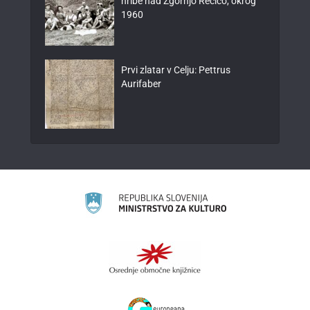
hribe nad Zgornjo Rečico, okrog
1960
Prvi zlatar v Celju: Pettrus
Aurifaber