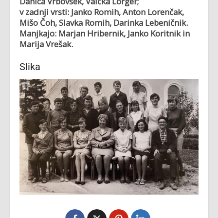
Danica Vrbovšek, Valčka Lorger;
v zadnji vrsti: Janko Romih, Anton Lorenčak,
Mišo Čoh, Slavka Romih, Darinka Lebeničnik.
Manjkajo: Marjan Hribernik, Janko Koritnik in
Marija Vrešak.
Slika