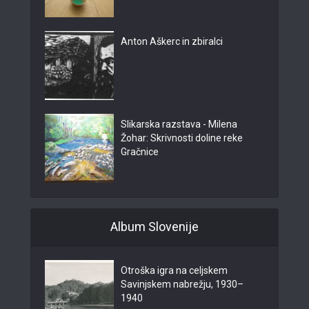
Anton Aškerc in zbiralci
Slikarska razstava - Milena
Žohar: Skrivnosti doline reke
Gračnice
Album Slovenije
Otroška igra na celjskem
Savinjskem nabrežju, 1930–
1940