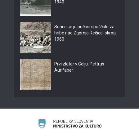
1940
Sonce se je počasi spuščalo za
hribe nad Zgornjo Rečico, okrog
1960
Prvi zlatar v Celju: Pettrus
Aurifaber