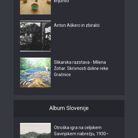
knjižnici
Anton Aškerc in zbiralci
Slikarska razstava - Milena
Žohar: Skrivnosti doline reke
Gračnice
Album Slovenije
Otroška igra na celjskem
Savinjskem nabrežju, 1930–