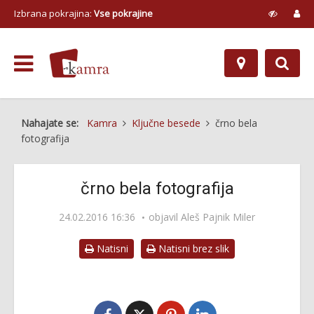
Izbrana pokrajina:
Vse pokrajine
Nahajate se:
Kamra
Ključne besede
črno bela
fotografija
črno bela fotografija
24.02.2016 16:36
objavil Aleš Pajnik Miler
Natisni
Natisni brez slik