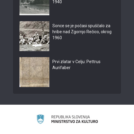
1940
Sonce se je počasi spuščalo za
hribe nad Zgornjo Rečico, okrog
1960
Prvi zlatar v Celju: Pettrus
Aurifaber