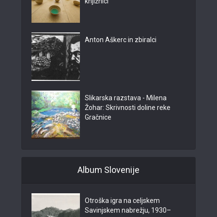
knjižnici
Anton Aškerc in zbiralci
Slikarska razstava - Milena
Žohar: Skrivnosti doline reke
Gračnice
Album Slovenije
Otroška igra na celjskem
Savinjskem nabrežju, 1930–