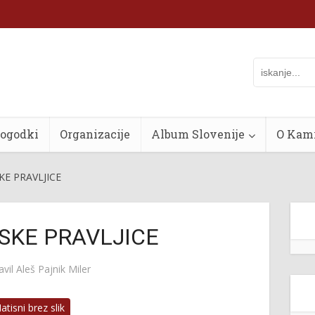
dogodki
Organizacije
Album Slovenije
O Kam
E PRAVLJICE
SKE PRAVLJICE
avil Aleš Pajnik Miler
tisni brez slik