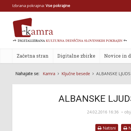
Izbrana pokrajina:
Vse pokrajine
Začetna stran
Digitalne zbirke
Novice in 
Nahajate se:
Kamra
Ključne besede
ALBANSKE LJUDSK
ALBANSKE LJUD
24.02.2016 16:36
obj
Natisni
Na