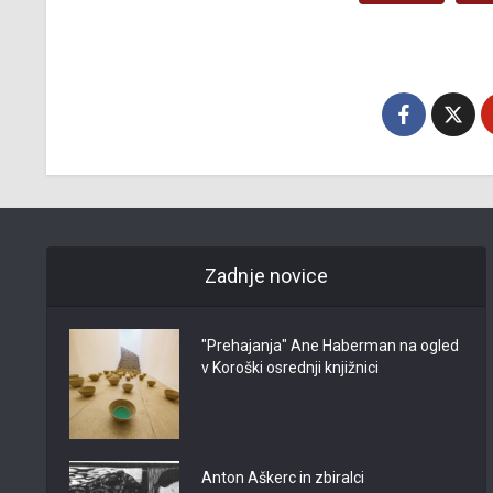
Zadnje novice
"Prehajanja" Ane Haberman na ogled
v Koroški osrednji knjižnici
Anton Aškerc in zbiralci