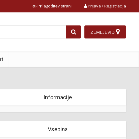
Prilagoditev strani
Prijava / Registracija
ZEMLJEVID
ri
Informacije
Vsebina