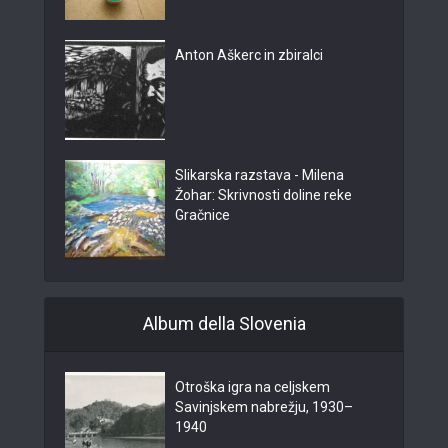
Anton Aškerc in zbiralci
Slikarska razstava - Milena
Žohar: Skrivnosti doline reke
Gračnice
Album della Slovenia
Otroška igra na celjskem
Savinjskem nabrežju, 1930–
1940