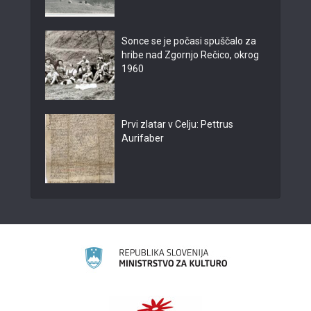
Sonce se je počasi spuščalo za
hribe nad Zgornjo Rečico, okrog
1960
Prvi zlatar v Celju: Pettrus
Aurifaber