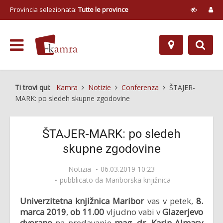
Provincia selezionata:
Tutte le province
Ti trovi qui:
Kamra
Notizie
Conferenza
ŠTAJER-
MARK: po sledeh skupne zgodovine
ŠTAJER-MARK: po sledeh
skupne zgodovine
Notizia
06.03.2019 10:23
pubblicato da
Mariborska knjižnica
Univerzitetna knjižnica Maribor
vas v petek,
8.
marca
2019
,
ob 11.00
vljudno vabi v
Glazerjevo
dvorano
na predavanje
mag. dr. Karin Almasy