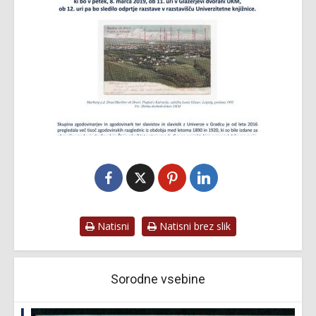
Natisni
Natisni brez slik
Sorodne vsebine