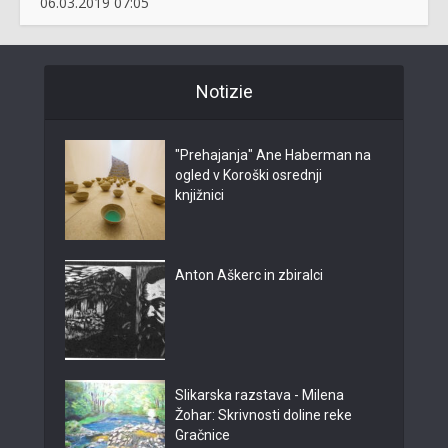
06.03.2019 07:05
Notizie
"Prehajanja" Ane Haberman na
ogled v Koroški osrednji
knjižnici
Anton Aškerc in zbiralci
Slikarska razstava - Milena
Žohar: Skrivnosti doline reke
Gračnice