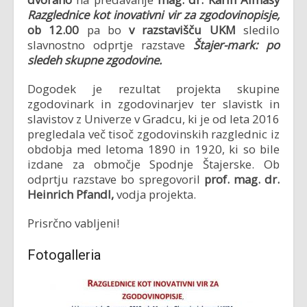
Razglednice kot inovativni vir za zgodovinopisje,
ob 12.00
pa bo
v razstavišču UKM
sledilo
slavnostno odprtje razstave
Štajer-mark: po
sledeh skupne zgodovine.
Dogodek je rezultat projekta skupine
zgodovinark in zgodovinarjev ter slavistk in
slavistov z Univerze v Gradcu, ki je od leta 2016
pregledala več tisoč zgodovinskih razglednic iz
obdobja med letoma 1890 in 1920, ki so bile
izdane za območje Spodnje Štajerske. Ob
odprtju razstave bo spregovoril
prof. mag. dr.
Heinrich Pfandl,
vodja projekta.
Prisrčno vabljeni!
Fotogalleria