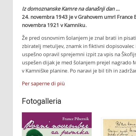
Iz domoznanske Kamre na današnji dan …
24. novembra 1943 je v Grahovem umrl
France B
novembra 1921 v Kamniku.
Že pred osnovnim šolanjem je znal brati in pisati
zbiratelj metuljev, znamk in fiktivni dopisovalec 
uspešno opravil sprejemni izpit za vpis na Škofij
uspešen dijak je med šolanjem prejel nagrado Me
v Kamniške planine. Po naravi je bil tih in zadrža
Per saperne di più
Fotogalleria