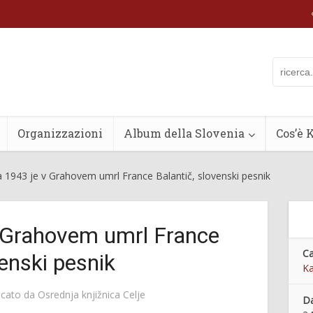
Organizzazioni
Album della Slovenia
Cos’è 
 1943 je v Grahovem umrl France Balantič, slovenski pesnik
 Grahovem umrl France
Ca
venski pesnik
Ka
icato da
Osrednja knjižnica Celje
Da