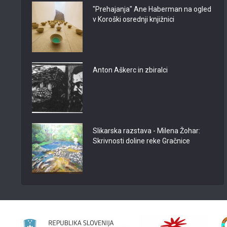
"Prehajanja" Ane Haberman na ogled
v Koroški osrednji knjižnici
Anton Aškerc in zbiralci
Slikarska razstava - Milena Žohar:
Skrivnosti doline reke Gračnice