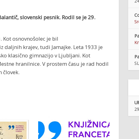
24
Co
alantič, slovenski pesnik. Rodil se je
29.
S
Pa
. Kot osnovnošolec je bil
Kn
iz daljnih krajev, tudi Jamajke. Leta 1933 je
sko klasično gimnazijo v Ljubljani. Kot
Pa
stne hranilnice. V prostem času je rad hodil
S
n človek.
Ul
29