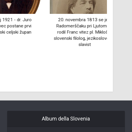
- dr. Juro
20. novembra 1813 se je v
9. febr
tane prvi
Radomerščaku pri Ljutomeru
umrl 
jski župan
rodil Franc vitez pl. Miklošič,
slovenski filolog, jezikoslovec in
slavist
Album della Slovenia