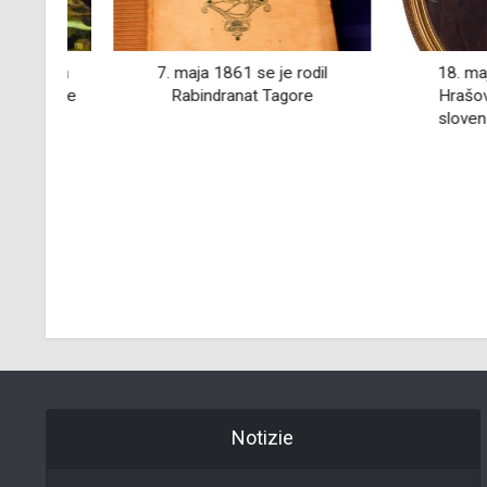
bra
7. maja 1861 se je rodil
18. maj 1921 
se je
Rabindranat Tagore
Hrašovec pos
ki
slovenski cel
 in
Notizie