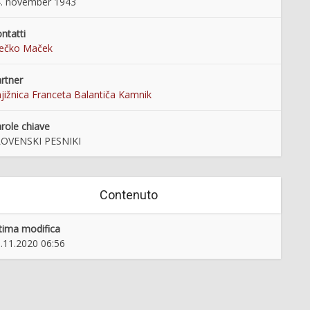
. november 1943
ntatti
rečko Maček
rtner
jižnica Franceta Balantiča Kamnik
role chiave
LOVENSKI PESNIKI
Contenuto
tima modifica
.11.2020 06:56