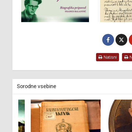
Natisni
Na
Sorodne vsebine