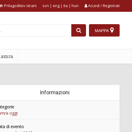
Prilagoditev strani
svn
|
eng
|
ita
|
hun
Accedi / Registrati
MAPPA
Kamra
Informazioni
tegorie
mra oggi
ta di evento