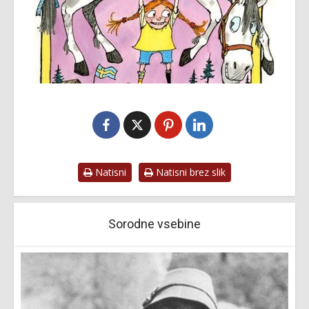
Natisni
Natisni brez slik
Sorodne vsebine