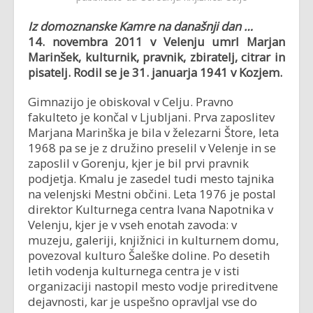
Iz domoznanske Kamre na današnji dan …
14. novembra 2011 v Velenju umrl
Marjan
Marinšek, kulturnik, pravnik, zbiratelj, citrar in
pisatelj. Rodil se je
31. januarja 1941 v Kozjem.
Gimnazijo je obiskoval v Celju. Pravno
fakulteto je končal v Ljubljani. Prva zaposlitev
Marjana Marinška je bila v železarni Štore, leta
1968 pa se je z družino preselil v Velenje in se
zaposlil v Gorenju, kjer je bil prvi pravnik
podjetja. Kmalu je zasedel tudi mesto tajnika
na velenjski Mestni občini. Leta 1976 je postal
direktor Kulturnega centra Ivana Napotnika v
Velenju, kjer je v vseh enotah zavoda: v
muzeju, galeriji, knjižnici in kulturnem domu,
povezoval kulturo Šaleške doline. Po desetih
letih vodenja kulturnega centra je v isti
organizaciji nastopil mesto vodje prireditvene
dejavnosti, kar je uspešno opravljal vse do