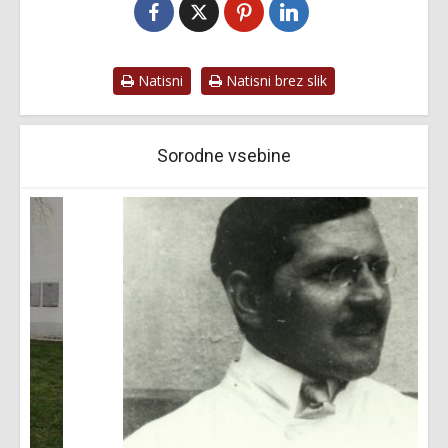
Natisni
Natisni brez slik
Sorodne vsebine