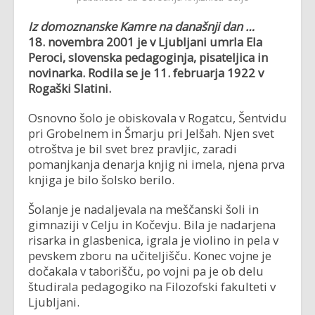
Iz domoznanske Kamre na današnji dan …
18. novembra 2001 je v Ljubljani umrla Ela
Peroci, slovenska pedagoginja, pisateljica in
novinarka. Rodila se je 11. februarja 1922 v
Rogaški Slatini.
Osnovno šolo je obiskovala v Rogatcu, Šentvidu
pri Grobelnem in Šmarju pri Jelšah. Njen svet
otroštva je bil svet brez pravljic, zaradi
pomanjkanja denarja knjig ni imela, njena prva
knjiga je bilo šolsko berilo.
Šolanje je nadaljevala na meščanski šoli in
gimnaziji v Celju in Kočevju. Bila je nadarjena
risarka in glasbenica, igrala je violino in pela v
pevskem zboru na učiteljišču. Konec vojne je
dočakala v taborišču, po vojni pa je ob delu
študirala pedagogiko na Filozofski fakulteti v
Ljubljani.