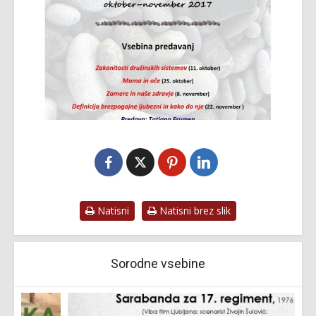
Natisni
Natisni brez slik
Sorodne vsebine