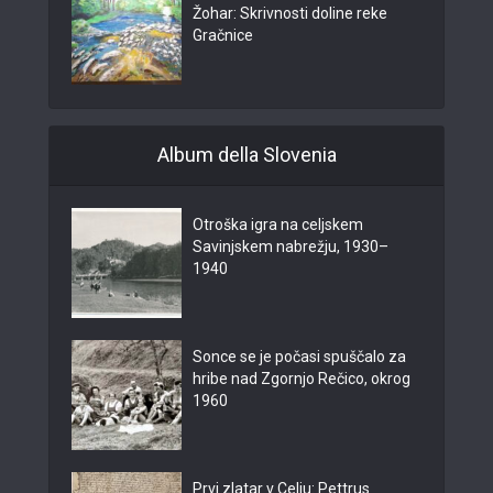
Žohar: Skrivnosti doline reke
Gračnice
Album della Slovenia
Otroška igra na celjskem
Savinjskem nabrežju, 1930–
1940
Sonce se je počasi spuščalo za
hribe nad Zgornjo Rečico, okrog
1960
Prvi zlatar v Celju: Pettrus