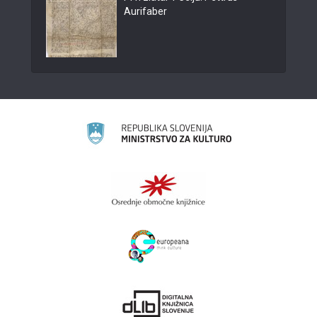
Aurifaber