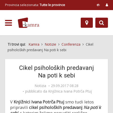
Provincia selezionata:
Tutte le province
Ti trovi qui:
Kamra
Notizie
Conferenza
Cikel
psiholoških predavanj Na poti k sebi
Cikel psiholoških predavanj
Na poti k sebi
Notizia
29.09.2017 08:28
pubblicato da
Knjižnica Ivana Potrča Ptuj
V
Knjižnici Ivana Potrča Ptuj
smo tudi letos
pripravili
cikel psiholoških predavanj
Na poti k
sebi,
s katerim želimo ponuditi različne