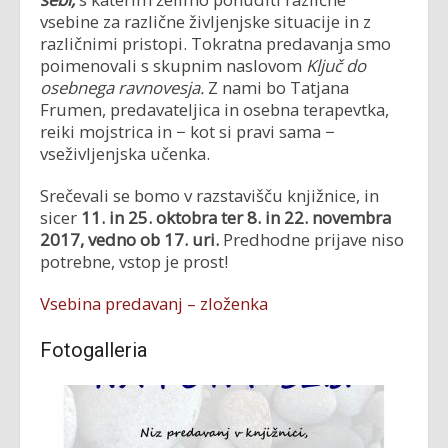
vsebine za različne življenjske situacije in z
različnimi pristopi. Tokratna predavanja smo
poimenovali s skupnim naslovom
Ključ do
osebnega ravnovesja.
Z nami bo Tatjana
Frumen, predavateljica in osebna terapevtka,
reiki mojstrica in − kot si pravi sama −
vseživljenjska učenka.
Srečevali se bomo v razstavišču knjižnice, in
sicer
11. in 25. oktobra ter 8. in 22. novembra
2017, vedno ob 17. uri.
Predhodne prijave niso
potrebne, vstop je prost!
Vsebina predavanj – zloženka
Fotogalleria