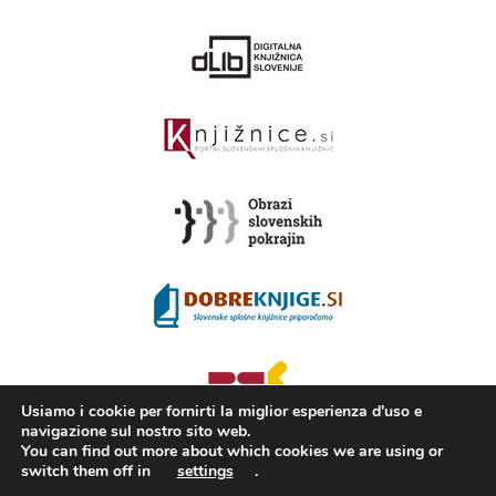
Usiamo i cookie per fornirti la miglior esperienza d'uso e
navigazione sul nostro sito web.
You can find out more about which cookies we are using or
switch them off in
settings
.
2008 - 2026 ©
KAMRA
, Production: TrueCAD d.o.o.