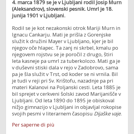
4. marca 1879 se je v Ljubljani rodil
Josip Murn
(Aleksandrov), slovenski pesnik. Umrl je
18.
junija 1901 v Ljubljani.
Rodil se je kot nezakonski otrok Mariji Murn in
Ignacu Cankarju. Mati je prišla z Gorenjske
služit k družini Mayer v Ljubljano, kjer je bil
njegov oče hlapec. Ta zanj ni skrbel, kmalu po
njegovem rojstvu se je poročil z drugo, štiri
leta kasneje pa umrl za tuberkolozo. Mati ga je
v duševni stiski dala v rejo v Zadobrovo, sama
pa je šla služit v Trst, od koder se ni vrnila. Bil
je tudi v reji pri Sv. Krištofu, nazadnje pa pri
materi Kalanovi na Poljanski cesti. Leta 1885 je
bil sprejet v cerkveni šolski zavod Marijanišče v
Ljubljani. Od leta 1890 do 1895 je obiskoval
nižjo gimnazijo v Ljubljani in objavljal rokopise
svojih pesmi v literarnem časopisu
Dijaške vaje
.
Per saperne di più