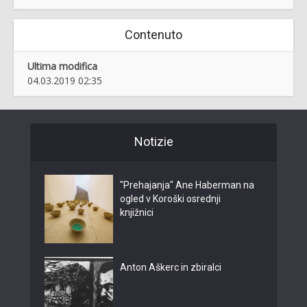
Contenuto
Ultima modifica
04.03.2019 02:35
Notizie
"Prehajanja" Ane Haberman na
ogled v Koroški osrednji
knjižnici
Anton Aškerc in zbiralci