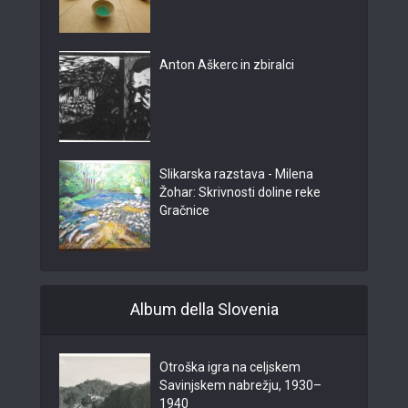
Anton Aškerc in zbiralci
Slikarska razstava - Milena
Žohar: Skrivnosti doline reke
Gračnice
Album della Slovenia
Otroška igra na celjskem
Savinjskem nabrežju, 1930–
1940