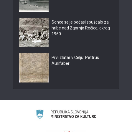
Sonce se je počasi spuščalo za
hribe nad Zgornjo Rečico, okrog
1960
Prvi zlatar v Celju: Pettrus
Aurifaber