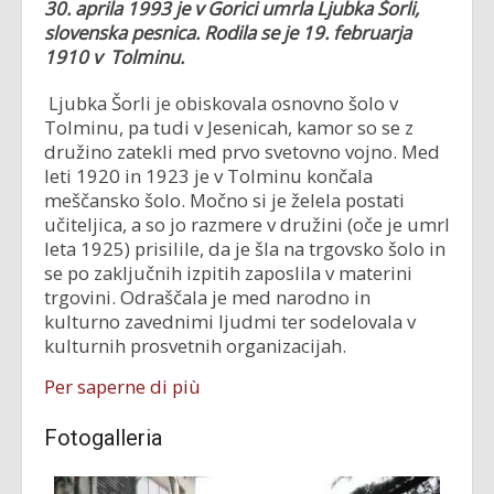
30. aprila 1993 je v Gorici umrla Ljubka Šorli,
slovenska pesnica. Rodila se je 19. februarja
1910 v Tolmin
u.
Ljubka Šorli je obiskovala osnovno šolo v
Tolminu, pa tudi v Jesenicah, kamor so se z
družino zatekli med prvo svetovno vojno. Med
leti 1920 in 1923 je v Tolminu končala
meščansko šolo. Močno si je želela postati
učiteljica, a so jo razmere v družini (oče je umrl
leta 1925) prisilile, da je šla na trgovsko šolo in
se po zaključnih izpitih zaposlila v materini
trgovini. Odraščala je med narodno in
kulturno zavednimi ljudmi ter sodelovala v
kulturnih prosvetnih organizacijah.
Per saperne di più
Fotogalleria