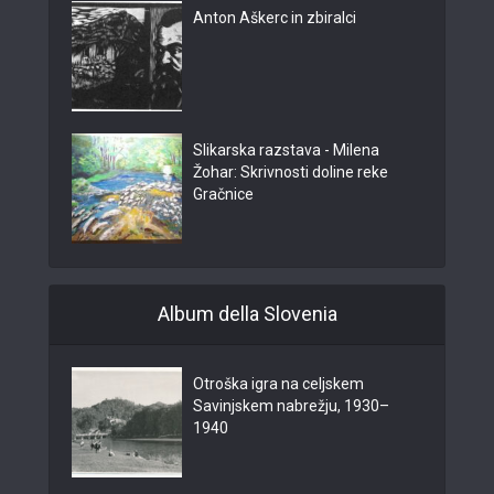
Anton Aškerc in zbiralci
Slikarska razstava - Milena
Žohar: Skrivnosti doline reke
Gračnice
Album della Slovenia
Otroška igra na celjskem
Savinjskem nabrežju, 1930–
1940