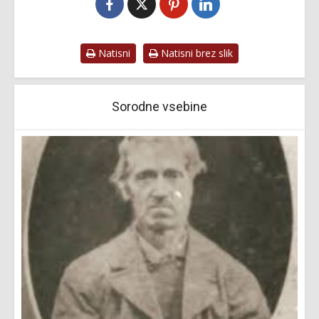
Natisni
Natisni brez slik
Sorodne vsebine