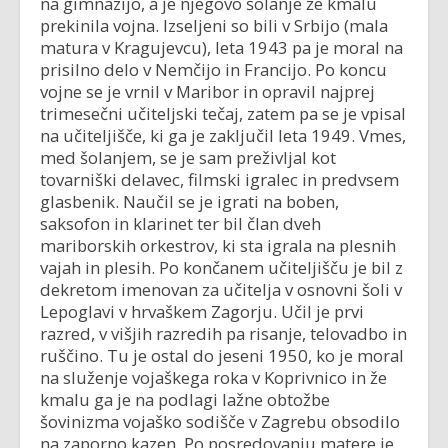
na gimnazijo, a je njegovo šolanje že kmalu
prekinila vojna. Izseljeni so bili v Srbijo (mala
matura v Kragujevcu), leta 1943 pa je moral na
prisilno delo v Nemčijo in Francijo. Po koncu
vojne se je vrnil v Maribor in opravil najprej
trimesečni učiteljski tečaj, zatem pa se je vpisal
na učiteljišče, ki ga je zaključil leta 1949. Vmes,
med šolanjem, se je sam preživljal kot
tovarniški delavec, filmski igralec in predvsem
glasbenik. Naučil se je igrati na boben,
saksofon in klarinet ter bil član dveh
mariborskih orkestrov, ki sta igrala na plesnih
vajah in plesih. Po končanem učiteljišču je bil z
dekretom imenovan za učitelja v osnovni šoli v
Lepoglavi v hrvaškem Zagorju. Učil je prvi
razred, v višjih razredih pa risanje, telovadbo in
ruščino. Tu je ostal do jeseni 1950, ko je moral
na služenje vojaškega roka v Koprivnico in že
kmalu ga je na podlagi lažne obtožbe
šovinizma vojaško sodišče v Zagrebu obsodilo
na zaporno kazen. Po posredovanju matere je