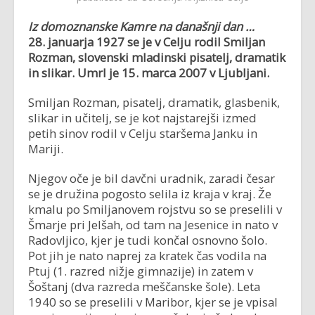
Iz domoznanske Kamre na današnji dan …
28. januarja 1927 se je v Celju rodil Smiljan
Rozman, slovenski mladinski pisatelj, dramatik
in slikar. Umrl je 15. marca 2007 v Ljubljani.
Smiljan Rozman, pisatelj, dramatik, glasbenik,
slikar in učitelj, se je kot najstarejši izmed
petih sinov rodil v Celju staršema Janku in
Mariji.
Njegov oče je bil davčni uradnik, zaradi česar
se je družina pogosto selila iz kraja v kraj. Že
kmalu po Smiljanovem rojstvu so se preselili v
Šmarje pri Jelšah, od tam na Jesenice in nato v
Radovljico, kjer je tudi končal osnovno šolo.
Pot jih je nato naprej za kratek čas vodila na
Ptuj (1. razred nižje gimnazije) in zatem v
Šoštanj (dva razreda meščanske šole). Leta
1940 so se preselili v Maribor, kjer se je vpisal