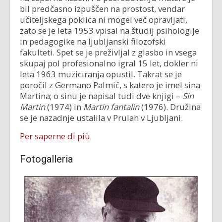
bil predčasno izpuščen na prostost, vendar
učiteljskega poklica ni mogel več opravljati,
zato se je leta 1953 vpisal na študij psihologije
in pedagogike na ljubljanski filozofski
fakulteti. Spet se je preživljal z glasbo in vsega
skupaj pol profesionalno igral 15 let, dokler ni
leta 1963 muziciranja opustil. Takrat se je
poročil z Germano Palmič, s katero je imel sina
Martina; o sinu je napisal tudi dve knjigi –
Sin
Martin
(1974) in
Martin fantalin
(1976). Družina
se je nazadnje ustalila v Prulah v Ljubljani.
Per saperne di più
Fotogalleria