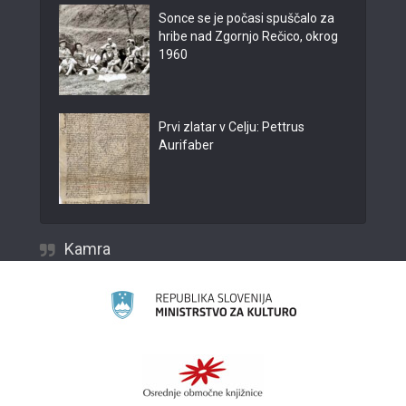
Sonce se je počasi spuščalo za
hribe nad Zgornjo Rečico, okrog
1960
Prvi zlatar v Celju: Pettrus
Aurifaber
Kamra