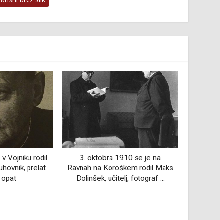
10 se je na
25. februar 1978 - proizveden
4. 
em rodil Maks
prvi traktor v Sloveniji
Marib
, fotograf ...
pedago