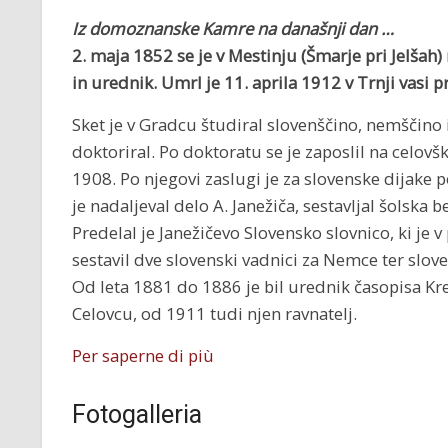
Iz domoznanske Kamre na današnji dan …
2. maja 1852 se je
v Mestinju (Šmarje pri Jelšah)
in urednik. Umrl je 11. aprila 1912 v Trnji vasi p
Sket je v Gradcu študiral slovenščino, nemščino i
doktoriral. Po doktoratu se je zaposlil na celovšk
1908. Po njegovi zaslugi je za slovenske dijake 
je nadaljeval delo A. Janežiča, sestavljal šolska b
Predelal je Janežičevo Slovensko slovnico, ki je v
sestavil dve slovenski vadnici za Nemce ter slo
Od leta 1881 do 1886 je bil urednik časopisa K
Celovcu, od 1911 tudi njen ravnatelj.
Per saperne di più
Fotogalleria