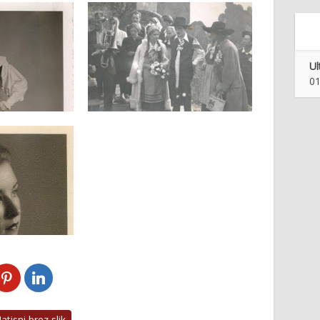
Ul
01
tisni brez slik