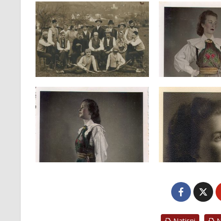
Natisni
Na