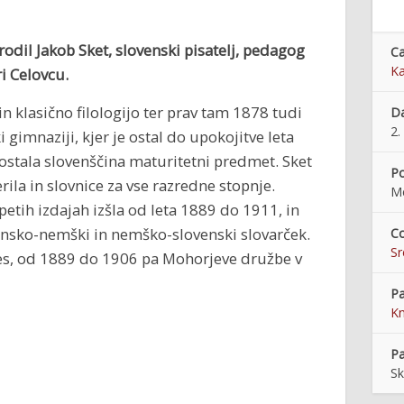
rodil Jakob Sket, slovenski pisatelj, pedagog
Ca
Ka
ri Celovcu.
n klasično filologijo ter prav tam 1878 tudi
Da
2.
i gimnaziji, kjer je ostal do upokojitve leta
postala slovenščina maturitetni predmet. Sket
Po
erila in slovnice za vse razredne stopnje.
Me
 petih izdajah izšla od leta 1889 do 1911, in
vensko-nemški in nemško-slovenski slovarček.
Co
S
res, od 1889 do 1906 pa Mohorjeve družbe v
Pa
Kn
Pa
Sk