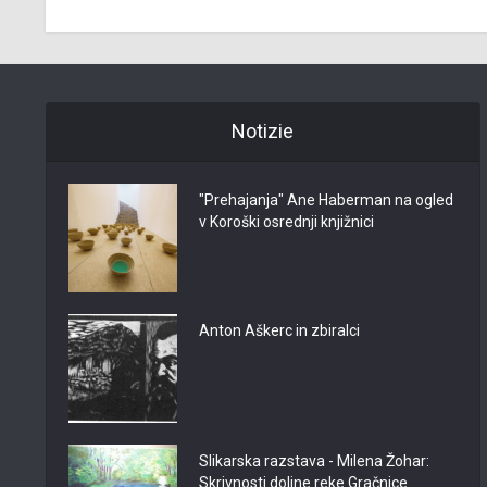
Notizie
"Prehajanja" Ane Haberman na ogled
v Koroški osrednji knjižnici
Anton Aškerc in zbiralci
Slikarska razstava - Milena Žohar:
Skrivnosti doline reke Gračnice