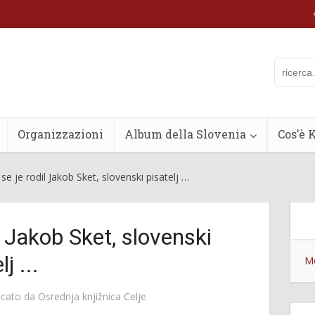
Organizzazioni
Album della Slovenia
Cos’è 
se je rodil Jakob Sket, slovenski pisatelj …
l Jakob Sket, slovenski
j ...
Mo
icato da
Osrednja knjižnica Celje