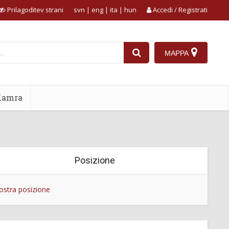
Prilagoditev strani
svn
|
eng
|
ita
|
hun
Accedi / Registrati
MAPPA
Kamra
Posizione
stra posizione