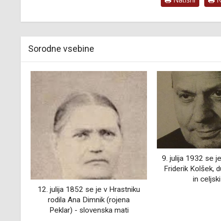
Sorodne vsebine
9. julija 1932 se je v Vojniku rodil
3. oktobra 19
Friderik Kolšek, duhovnik, prelat
Ravnah na Korošk
in celjski opat
Dolinšek, učitelj
tniku
na
i