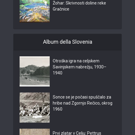
Žohar: Skrivnosti doline reke
Gračnice
Album della Slovenia
Otroška igra na celjskem
Savinjskem nabrežju, 1930–
1940
Sonce se je počasi spuščalo za
hribe nad Zgornjo Rečico, okrog
1960
Prvi zlatar v Celju: Pettrus