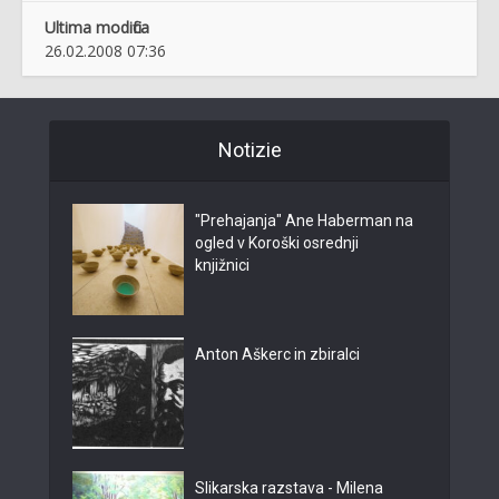
Ultima modifica
26.02.2008 07:36
Notizie
"Prehajanja" Ane Haberman na
ogled v Koroški osrednji
knjižnici
Anton Aškerc in zbiralci
Slikarska razstava - Milena