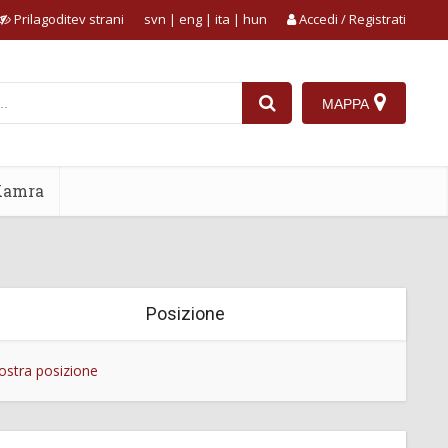
Prilagoditev strani
svn
|
eng
|
ita
|
hun
Accedi / Registrati
MAPPA
Kamra
Posizione
stra posizione