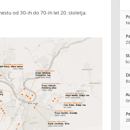
stu od 30-ih do 70-ih let 20. stoletja.
Po
N
Pa
Z
St
li
Di
Bo
Au
Gr
Pe
2