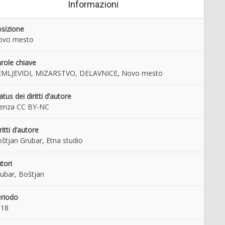
Informazioni
sizione
ovo mesto
role chiave
EMLJEVIDI, MIZARSTVO, DELAVNICE, Novo mesto
atus dei diritti d’autore
cenza CC BY-NC
ritti d’autore
štjan Grubar, Etna studio
tori
ubar, Boštjan
riodo
018