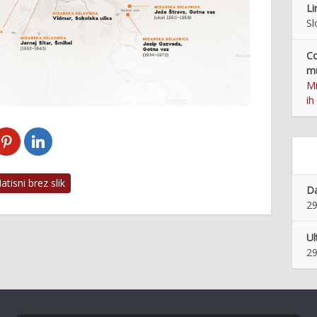
Li
Sl
Co
mu
Mi
ih
tisni brez slik
Da
29
Ul
29