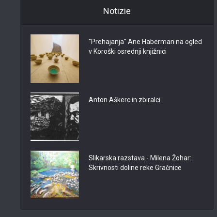
Notizie
"Prehajanja" Ane Haberman na ogled
v Koroški osrednji knjižnici
Anton Aškerc in zbiralci
Slikarska razstava - Milena Žohar:
Skrivnosti doline reke Gračnice