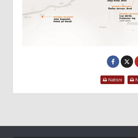
Natisni
Na