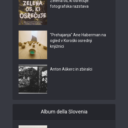
Zelena os, ki osrečuje:
fotografska razstava
"Prehajanja" Ane Haberman na
ogled v Koroški osrednji
knjižnici
Anton Aškerc in zbiralci
Album della Slovenia