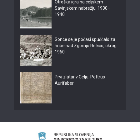
Otroška igra na celjskem
Savinjskem nabrežju, 1930–
1940
Sonce se je počasi spuščalo za
hribe nad Zgornjo Rečico, okrog
1960
Prvi zlatar v Celju: Pettrus
Aurifaber