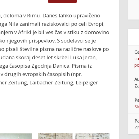
, deloma v Rimu. Danes lahko upravičeno
a Nila zanimali raziskovalci po celi Evropi,
jem v Afriki je bil ves čas v stiku z domovino
iko njegovih prispevkov. S sodelavci se je
so pisali številna pisma na različne naslove po
Ca
Sudana skoraj deset let skrbel Luka Jeran,
cu
kega časopisa Zgodnja Danica. Pisma iz
p
 v drugih evropskih časopisih (npr.
Au
her Zeitung, Laibacher Zeitung, Leipziger
Za
Pa
Sl
Pa
ZN