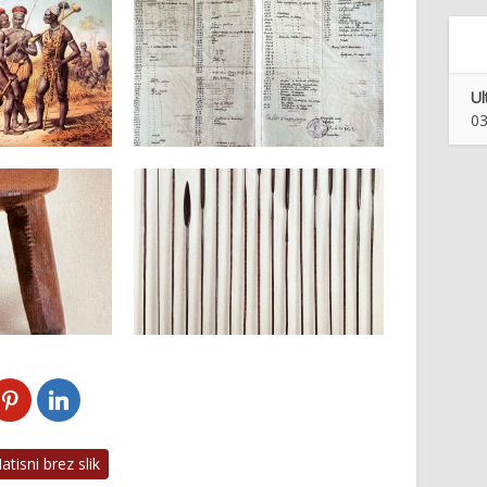
Ul
03
tisni brez slik