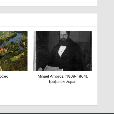
očec
Mihael Ambrož (1808-1864),
Obra
ljubljanski župan
Med