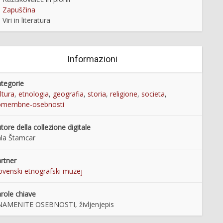
Zapuščina
Viri in literatura
Informazioni
tegorie
ltura
,
etnologia
,
geografia
,
storia
,
religione
,
societa
,
omembne-osebnosti
tore della collezione digitale
la Štamcar
rtner
ovenski etnografski muzej
role chiave
AMENITE OSEBNOSTI, življenjepis