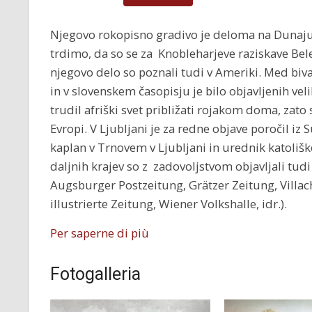
Njegovo rokopisno gradivo je deloma na Dunaju
trdimo, da so se za Knobleharjeve raziskave Beleg
njegovo delo so poznali tudi v Ameriki. Med bivan
in v slovenskem časopisju je bilo objavljenih vel
trudil afriški svet približati rojakom doma, zato 
Evropi. V Ljubljani je za redne objave poročil iz 
kaplan v Trnovem v Ljubljani in urednik katoliš
daljnih krajev so z zadovoljstvom objavljali tudi
Augsburger Postzeitung, Grätzer Zeitung, Villac
illustrierte Zeitung, Wiener Volkshalle, idr.).
Per saperne di più
Fotogalleria