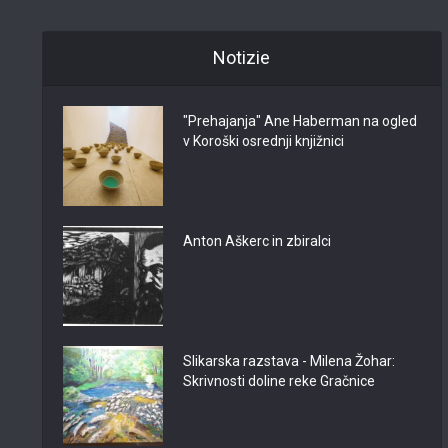
Notizie
"Prehajanja" Ane Haberman na ogled
v Koroški osrednji knjižnici
Anton Aškerc in zbiralci
Slikarska razstava - Milena Žohar:
Skrivnosti doline reke Gračnice