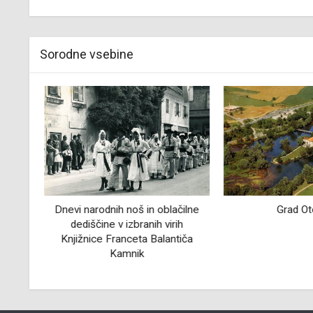
Sorodne vsebine
Dnevi narodnih noš in oblačilne
Grad Ot
božič
dediščine v izbranih virih
ah
Knjižnice Franceta Balantiča
Kamnik