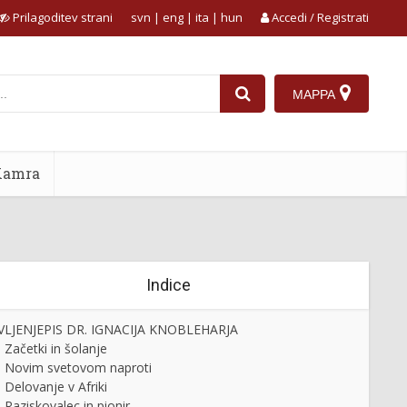
Prilagoditev strani
svn
|
eng
|
ita
|
hun
Accedi / Registrati
MAPPA
Kamra
Indice
VLJENJEPIS DR. IGNACIJA KNOBLEHARJA
Začetki in šolanje
Novim svetovom naproti
Delovanje v Afriki
Raziskovalec in pionir