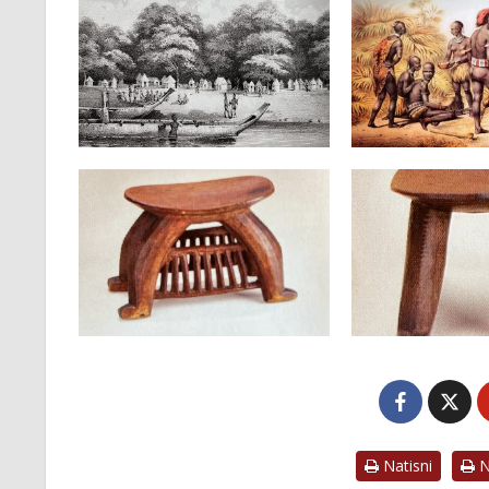
Natisni
Na