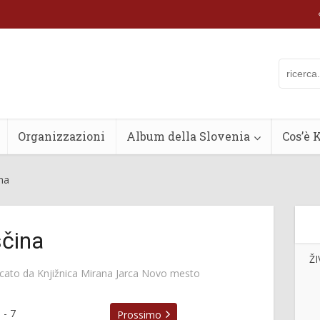
Organizzazioni
Album della Slovenia
Cos’è 
na
čina
ŽI
icato da
Knjižnica Mirana Jarca Novo mesto
6
-
7
Prossimo