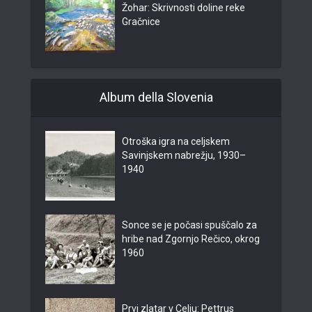
Žohar: Skrivnosti doline reke
Gračnice
Album della Slovenia
Otroška igra na celjskem
Savinjskem nabrežju, 1930–
1940
Sonce se je počasi spuščalo za
hribe nad Zgornjo Rečico, okrog
1960
Prvi zlatar v Celju: Pettrus