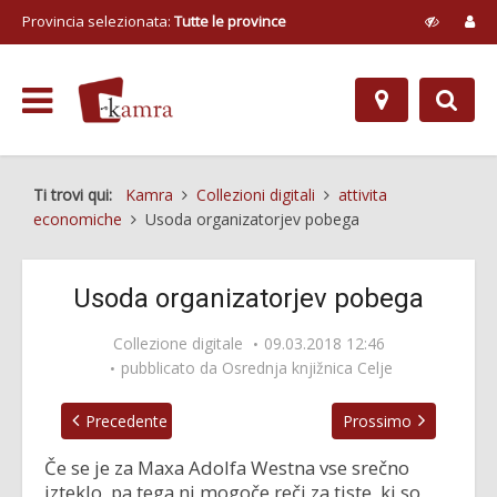
Provincia selezionata:
Tutte le province
Ti trovi qui:
Kamra
Collezioni digitali
attivita
economiche
Usoda organizatorjev pobega
Usoda organizatorjev pobega
Collezione digitale
09.03.2018 12:46
pubblicato da
Osrednja knjižnica Celje
Precedente
Prossimo
Če se je za Maxa Adolfa Westna vse srečno
izteklo, pa tega ni mogoče reči za tiste, ki so