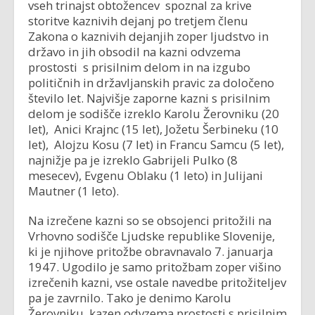
vseh trinajst obtožencev spoznal za krive
storitve kaznivih dejanj po tretjem členu
Zakona o kaznivih dejanjih zoper ljudstvo in
državo in jih obsodil na kazni odvzema
prostosti s prisilnim delom in na izgubo
političnih in državljanskih pravic za določeno
število let. Najvišje zaporne kazni s prisilnim
delom je sodišče izreklo Karolu Žerovniku (20
let), Anici Krajnc (15 let), Jožetu Šerbineku (10
let), Alojzu Kosu (7 let) in Francu Samcu (5 let),
najnižje pa je izreklo Gabrijeli Pulko (8
mesecev), Evgenu Oblaku (1 leto) in Julijani
Mautner (1 leto).
Na izrečene kazni so se obsojenci pritožili na
Vrhovno sodišče Ljudske republike Slovenije,
ki je njihove pritožbe obravnavalo 7. januarja
1947. Ugodilo je samo pritožbam zoper višino
izrečenih kazni, vse ostale navedbe pritožiteljev
pa je zavrnilo. Tako je denimo Karolu
Žerovniku kazen odvzema prostosti s prisilnim