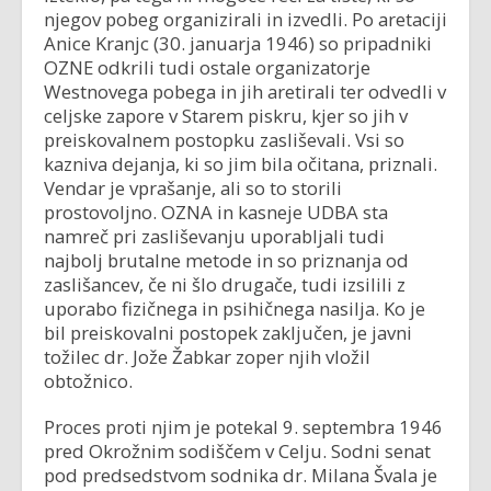
njegov pobeg organizirali in izvedli. Po aretaciji
Anice Kranjc (30. januarja 1946) so pripadniki
OZNE odkrili tudi ostale organizatorje
Westnovega pobega in jih aretirali ter odvedli v
celjske zapore v Starem piskru, kjer so jih v
preiskovalnem postopku zasliševali. Vsi so
kazniva dejanja, ki so jim bila očitana, priznali.
Vendar je vprašanje, ali so to storili
prostovoljno. OZNA in kasneje UDBA sta
namreč pri zasliševanju uporabljali tudi
najbolj brutalne metode in so priznanja od
zaslišancev, če ni šlo drugače, tudi izsilili z
uporabo fizičnega in psihičnega nasilja. Ko je
bil preiskovalni postopek zaključen, je javni
tožilec dr. Jože Žabkar zoper njih vložil
obtožnico.
Proces proti njim je potekal 9. septembra 1946
pred Okrožnim sodiščem v Celju. Sodni senat
pod predsedstvom sodnika dr. Milana Švala je