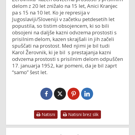
delom z 20 let znižalo na 15 let, Anici Kranjec
pa s 15 na 10 let. Ko je represija v
Jugoslaviji/Sloveniji v začetku petdesetih let
popustila, so tistim obsojencem, ki so bili
obsojeni na daljše kazni odvzema prostosti s
prisilnim delom, kazen skrajšali in jih začeli
spuščati na prostost. Med njimi je bil tudi
Karol Žerovnik, ki je bil s prestajanja kazni
odvzema prostosti s prisilnim delom odpuščen
17. januarja 1952, kar pomeni, da je bil zaprt
“samo” šest let.
Natisni
Natisni brez slik