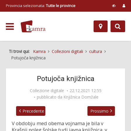
Provincia selezionata:
Tutte le province
Ti trovi qui:
Kamra
Collezioni digitali
cultura
Potujoča knjižnica
Potujoča knjižnica
Collezione digitale
22.12.2021 12:55
pubblicato da
Knjižnica Domžale
Precedente
Prossimo
V obdobju med obema vojnama je bila v
Krašnji poleg šolske tudi javna knjižnica, v