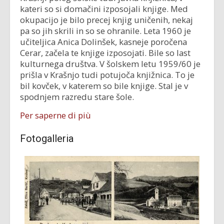
kateri so si domačini izposojali knjige. Med
okupacijo je bilo precej knjig uničenih, nekaj
pa so jih skrili in so se ohranile. Leta 1960 je
učiteljica Anica Dolinšek, kasneje poročena
Cerar, začela te knjige izposojati. Bile so last
kulturnega društva. V šolskem letu 1959/60 je
prišla v Krašnjo tudi potujoča knjižnica. To je
bil kovček, v katerem so bile knjige. Stal je v
spodnjem razredu stare šole.
Per saperne di più
Fotogalleria