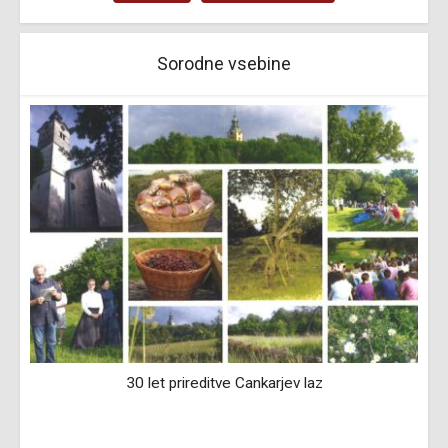
Sorodne vsebine
30 let prireditve Cankarjev laz
M