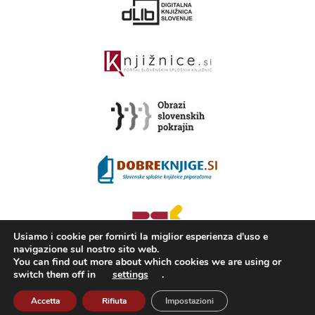
Usiamo i cookie per fornirti la miglior esperienza d'uso e
navigazione sul nostro sito web.
You can find out more about which cookies we are using or
switch them off in
settings
.
2008 - 2026 ©
KAMRA
, Production: TrueCAD d.o.o.
Accetta
Rifiuta
Impostazioni
Cos’è Kamra
Condizioni di utilizzo
ISSN 2350-5559