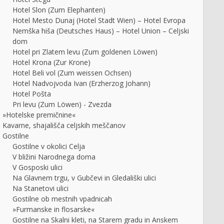
Hotel Slon (Zum Elephanten)
Hotel Mesto Dunaj (Hotel Stadt Wien) – Hotel Evropa
Nemška hiša (Deutsches Haus) – Hotel Union – Celjski
dom
Hotel pri Zlatem levu (Zum goldenen Löwen)
Hotel Krona (Zur Krone)
Hotel Beli vol (Zum weissen Ochsen)
Hotel Nadvojvoda Ivan (Erzherzog Johann)
Hotel Pošta
Pri levu (Zum Löwen) - Zvezda
»Hotelske premičnine«
Kavarne, shajališča celjskih meščanov
Gostilne
Gostilne v okolici Celja
V bližini Narodnega doma
V Gosposki ulici
Na Glavnem trgu, v Gubčevi in Gledališki ulici
Na Stanetovi ulici
Gostilne ob mestnih vpadnicah
»Furmanske in flosarske«
Gostilne na Skalni kleti, na Starem gradu in Anskem