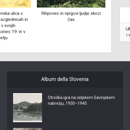
ovi ljudje skozi
Učilne zidane v sevniški občini
Ptuj
s
Ul
14
Album della Slovenia
Otroška igra na celjskem Savinjskem
nabrežju, 1930–1940