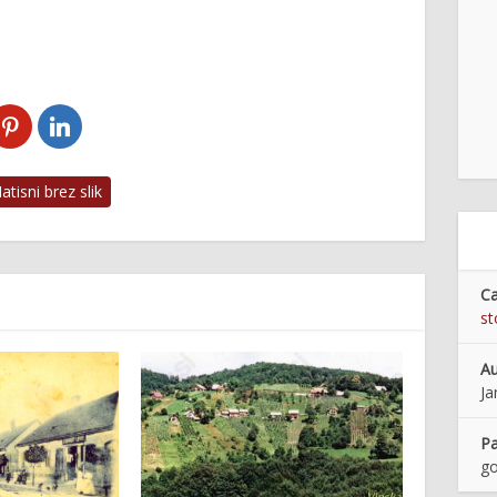
tisni brez slik
Ca
st
Au
Ja
Pa
go