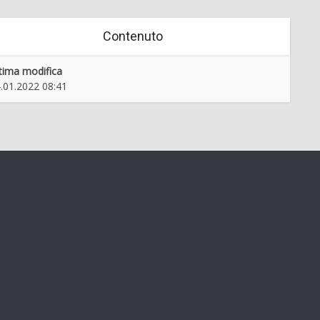
 in Ormož z okolico na
Dober tek!
Contenuto
razglednicah
tima modifica
.01.2022 08:41