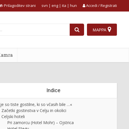
Prilagoditev strani
svn
|
eng
|
ita
|
hun
Accedi / Registrati
MAPPA
Kamra
Indice
je so tiste gostilne, ki so včasih bile …«
Začetki gostinstva v Celju in okolici
Celjski hoteli
Pri zamorcu (Hotel Mohr) – Ojstrica
Hotel Stegu