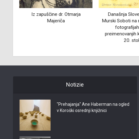
ja
Današnja Slovenska ulica v
Rihpovec in njeg
Murski Soboti na razglednicah in
ča
fotografijah v svojih
preimenovanjih konec 19. in v
20. stoletju
Notizie
"Prehajanja" Ane Haberman na ogled
v Koroški osrednji knjižnici