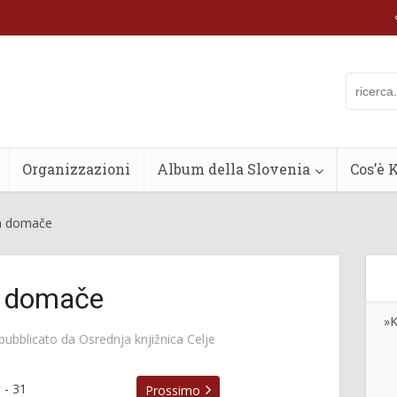
Organizzazioni
Album della Slovenia
Cos’è 
n domače
n domače
»K
pubblicato da
Osrednja knjižnica Celje
0
-
31
Prossimo