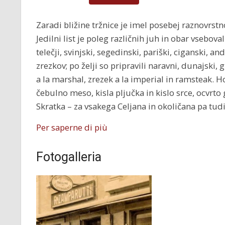
Zaradi bližine tržnice je imel posebej raznovrs
Jedilni list je poleg različnih juh in obar vsebova
telečji, svinjski, segedinski, pariški, ciganski, and
zrezkov; po želji so pripravili naravni, dunajski, 
a la marshal, zrezek a la imperial in ramsteak. 
čebulno meso, kisla pljučka in kislo srce, ocvrto
Skratka – za vsakega Celjana in okoličana pa tudi
Per saperne di più
Fotogalleria