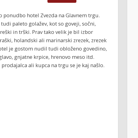
tno ponudbo hotel Zvezda na Glavnem trgu.
l tudi paleto golažev, kot so goveji, sočni,
reški in trški. Prav tako velik je bil izbor
graški, holandski ali marinarski zrezek, zrezek
Hotel je gostom nudil tudi obloženo govedino,
 glavo, gnjatne krpice, hrenovo meso itd.
 prodajalca ali kupca na trgu se je kaj našlo.