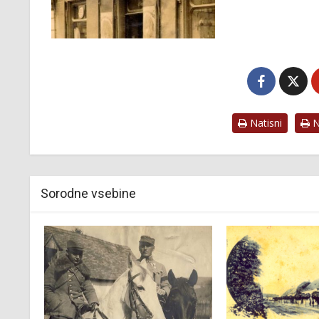
Natisni
Na
Sorodne vsebine