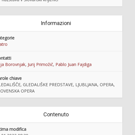
Informazioni
tegorie
atro
ntatti
ja Borovnjak
,
Jurij Primožič
,
Pablo Juan Fajdiga
role chiave
LEDALIŠČE, GLEDALIŠKE PREDSTAVE, LJUBLJANA, OPERA,
LOVENSKA OPERA
Contenuto
tima modifica