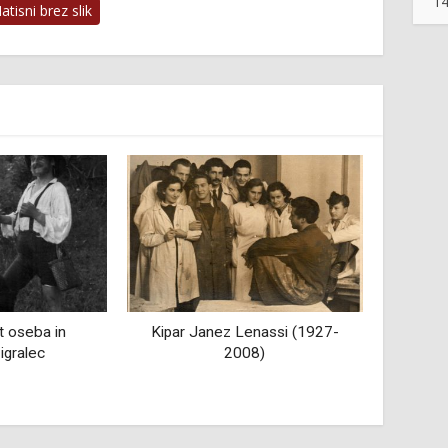
14
tisni brez slik
 Lenassi (1927-
Medvoška kultura
Mu
008)
roja