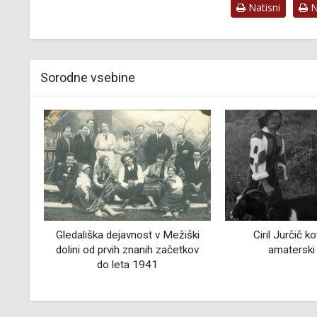
Natisni
Na
Sorodne vsebine
Mežiški
Ciril Jurčič kot oseba in
Kipar Janez
ačetkov
amaterski igralec
2