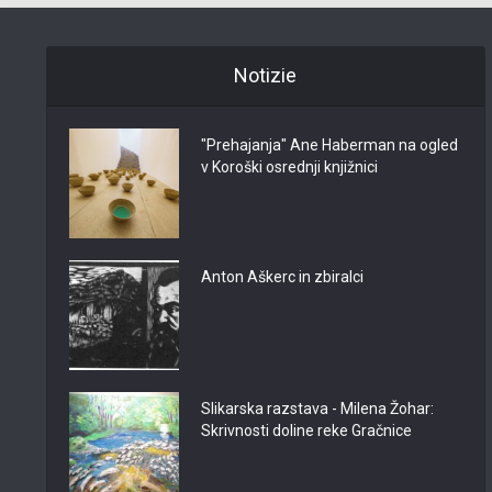
Notizie
"Prehajanja" Ane Haberman na ogled
v Koroški osrednji knjižnici
Anton Aškerc in zbiralci
Slikarska razstava - Milena Žohar:
Skrivnosti doline reke Gračnice