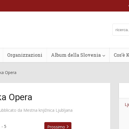
Organizzazioni
Album della Slovenia
Cos’è 
ska Opera
ka Opera
Lj
ubblicato da
Mestna knjižnica Ljubljana
1
-
5
Prossimo