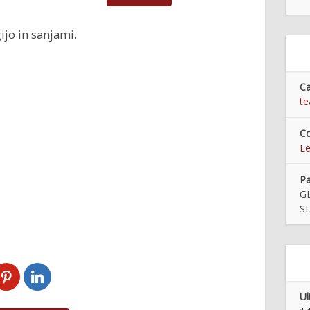
ijo in sanjami.
Ca
te
Co
Le
Pa
G
S
Ul