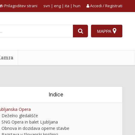
Prilagoditev strani
svn
|
eng
|
ita
|
hun
Accedi / Registrati
MAPPA
Kamra
Indice
ubljanska Opera
Deželno gledališče
SNG Opera in balet Ljubljana
Obnova in dozidava operne stavbe
Razstava v Slovanski knjižnici