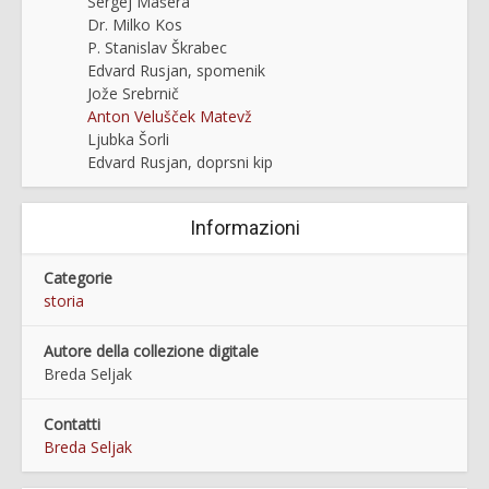
Sergej Mašera
Dr. Milko Kos
P. Stanislav Škrabec
Edvard Rusjan, spomenik
Jože Srebrnič
Anton Velušček Matevž
Ljubka Šorli
Edvard Rusjan, doprsni kip
Informazioni
Categorie
storia
Autore della collezione digitale
Breda Seljak
Contatti
Breda Seljak