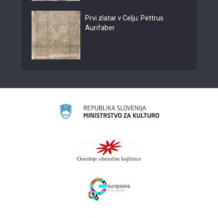
Prvi zlatar v Celju: Pettrus
Aurifaber