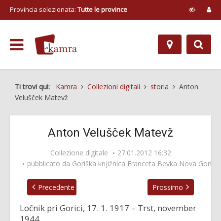
Provincia selezionata:
Tutte le province
Ti trovi qui:
Kamra
Collezioni digitali
storia
Anton
Velušček Matevž
Anton Velušček Matevž
Collezione digitale
27.01.2012 16:32
pubblicato da
Goriška knjižnica Franceta Bevka Nova Gorica
Precedente
Prossimo
Ločnik pri Gorici, 17. 1. 1917 – Trst, november
1944