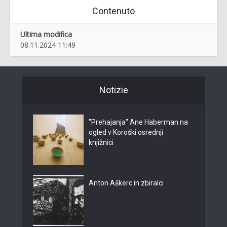
Contenuto
Ultima modifica
08.11.2024 11:49
Notizie
"Prehajanja" Ane Haberman na
ogled v Koroški osrednji
knjižnici
Anton Aškerc in zbiralci