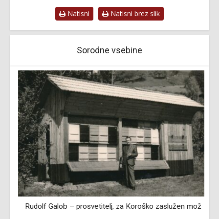
Natisni
Natisni brez slik
Sorodne vsebine
Rudolf Galob – prosvetitelj, za Koroško zaslužen mož