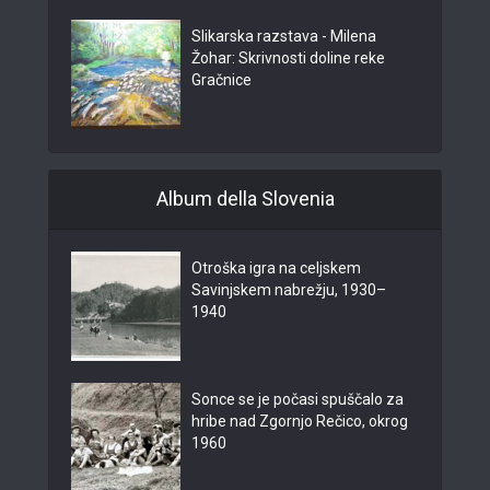
Slikarska razstava - Milena
Žohar: Skrivnosti doline reke
Gračnice
Album della Slovenia
Otroška igra na celjskem
Savinjskem nabrežju, 1930–
1940
Sonce se je počasi spuščalo za
hribe nad Zgornjo Rečico, okrog
1960