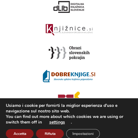
Usiamo i cookie per fornirti la miglior esperienza d'uso e
navigazione sul nostro sito web.
You can find out more about which cookies we are using or
switch them off in
settings
.
2008 - 2026 ©
KAMRA
, Production: TrueCAD d.o.o.
Accetta
Rifiuta
Impostazioni
Cos’è Kamra
Condizioni di utilizzo
ISSN 2350-5559