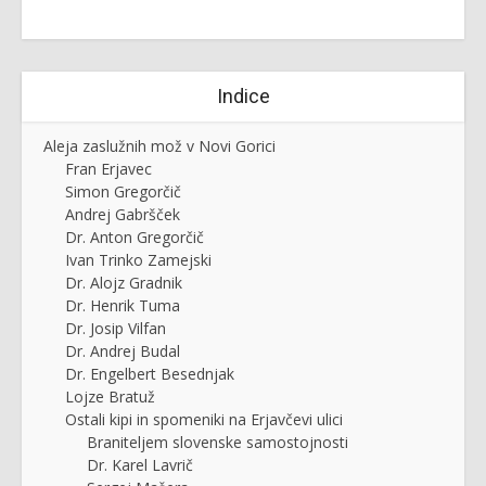
Indice
Aleja zaslužnih mož v Novi Gorici
Fran Erjavec
Simon Gregorčič
Andrej Gabršček
Dr. Anton Gregorčič
Ivan Trinko Zamejski
Dr. Alojz Gradnik
Dr. Henrik Tuma
Dr. Josip Vilfan
Dr. Andrej Budal
Dr. Engelbert Besednjak
Lojze Bratuž
Ostali kipi in spomeniki na Erjavčevi ulici
Braniteljem slovenske samostojnosti
Dr. Karel Lavrič