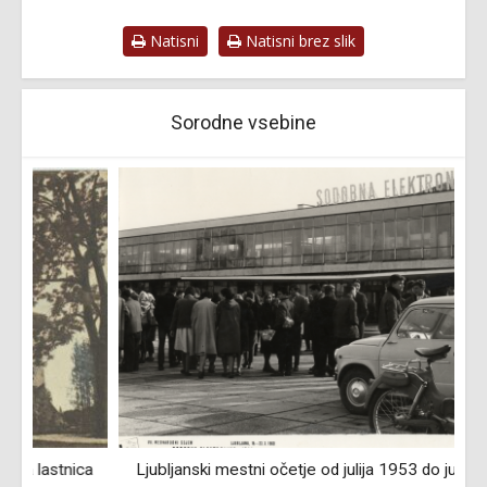
Natisni
Natisni brez slik
Sorodne vsebine
a
Ljubljanski mestni očetje od julija 1953 do junija 1961