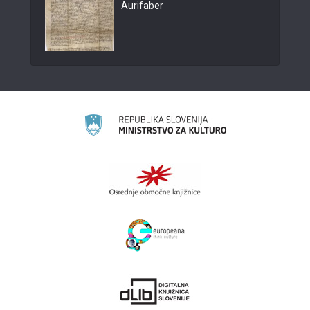
Aurifaber