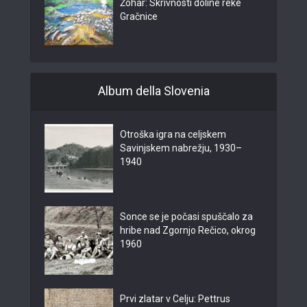
Žohar: Skrivnosti doline reke
Gračnice
Album della Slovenia
Otroška igra na celjskem
Savinjskem nabrežju, 1930–
1940
Sonce se je počasi spuščalo za
hribe nad Zgornjo Rečico, okrog
1960
Prvi zlatar v Celju: Pettrus