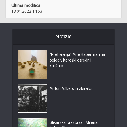
Ultima modifica
13.01.2022 14:53
Notizie
"Prehajanja" Ane Haberman na
ogled v Koroški osrednji
knjižnici
Anton Aškerc in zbiralci
Slikarska razstava - Milena