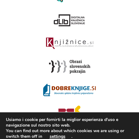
Usiamo i cookie per fornirti la miglior esperienza d'uso e
navigazione sul nostro sito web.
You can find out more about which cookies we are using or
switch them off in
settings
.
2008 - 2026 ©
KAMRA
, Production: TrueCAD d.o.o.