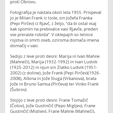
proti Obrovu.
Fotografija je nastala okoli leta 1955. Prispeval
jo je Milan Frank iz Izole, sin Jožefa Franka
(Pepi Pirčev) iz Rjavč, z željo, “da bi ostal vsaj
kak spomin na prebivalce vasi Rjavče, preden
vse preraste robida”. V oklepajih so letnice
rojstva in smrti oseb, oziroma domača imena
domačij v vasi.
Sedijo z leve proti desni: Marija in Ivan Mahne
(Mahneči), Marija (1932-1992) in Ivan Ludvik
(1925-2012) in njun sin Zlatko Ludvik (1951-
2002) (z doline), Jože Frank (Pepi Pirčev)(1926-
2008), Albina in Jože Sluga (Vrbanova), brata
Jože in Bruno Samsa (Pirčeva) ter Vinko Frank
(Šubrov).
Stojijo z leve proti desni: Frane Tomažič
(Čotov), Jože Gustinčič (Pepo Migljev), Frane
Gustinčič (Migljev), Frane Mahne (Mahneči),