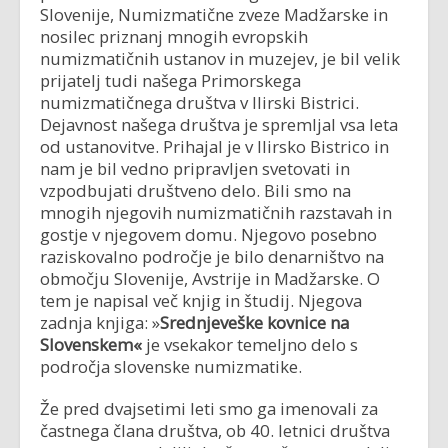
Slovenije, Numizmatične zveze Madžarske in
nosilec priznanj mnogih evropskih
numizmatičnih ustanov in muzejev, je bil velik
prijatelj tudi našega Primorskega
numizmatičnega društva v Ilirski Bistrici.
Dejavnost našega društva je spremljal vsa leta
od ustanovitve. Prihajal je v Ilirsko Bistrico in
nam je bil vedno pripravljen svetovati in
vzpodbujati društveno delo. Bili smo na
mnogih njegovih numizmatičnih razstavah in
gostje v njegovem domu. Njegovo posebno
raziskovalno področje je bilo denarništvo na
območju Slovenije, Avstrije in Madžarske. O
tem je napisal več knjig in študij. Njegova
zadnja knjiga: »
Srednjeveške kovnice na
Slovenskem«
je vsekakor temeljno delo s
področja slovenske numizmatike.
Že pred dvajsetimi leti smo ga imenovali za
častnega člana društva, ob 40. letnici društva