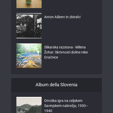
Anton Aškerc in zbiralci
Slikarska razstava - Milena
Žohar: Skrivnosti doline reke
Gračnice
Album della Slovenia
Otroška igra na celjskem
Savinjskem nabrežju, 1930–
1940