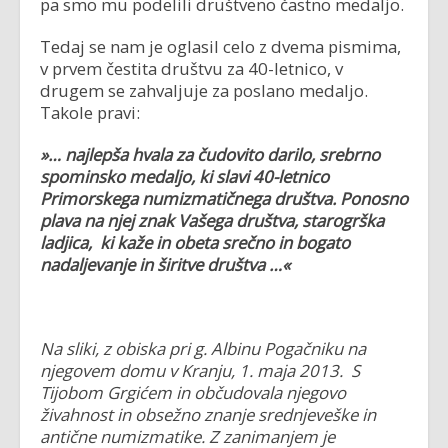
pa smo mu podelili društveno častno medaljo.
Tedaj se nam je oglasil celo z dvema pismima,
v prvem čestita društvu za 40-letnico, v
drugem se zahvaljuje za poslano medaljo.
Takole pravi:
»… najlepša hvala za čudovito darilo, srebrno
spominsko medaljo, ki slavi 40-letnico
Primorskega numizmatičnega društva. Ponosno
plava na njej znak Vašega društva, starogrška
ladjica, ki kaže in obeta srečno in bogato
nadaljevanje in širitve društva …«
Na sliki, z obiska pri g. Albinu Pogačniku na
njegovem domu v Kranju, 1. maja 2013. S
Tijobom Grgićem in občudovala njegovo
živahnost in obsežno znanje srednjeveške in
antične numizmatike. Z zanimanjem je