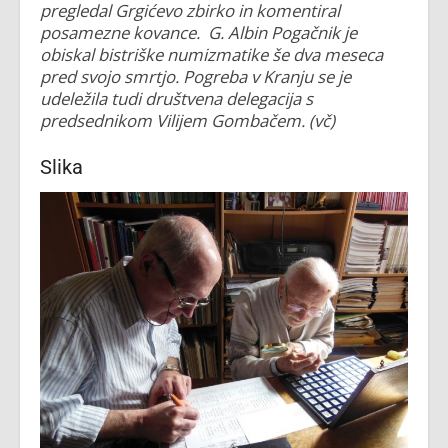
pregledal Grgićevo zbirko in komentiral
posamezne kovance. G. Albin Pogačnik je
obiskal bistriške numizmatike še dva meseca
pred svojo smrtjo. Pogreba v Kranju se je
udeležila tudi društvena delegacija s
predsednikom Vilijem Gombačem. (vč)
Slika