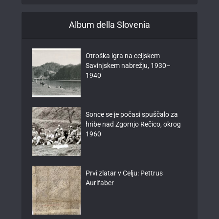
Album della Slovenia
Otroška igra na celjskem
Savinjskem nabrežju, 1930–
1940
Sonce se je počasi spuščalo za
hribe nad Zgornjo Rečico, okrog
1960
Prvi zlatar v Celju: Pettrus
Aurifaber