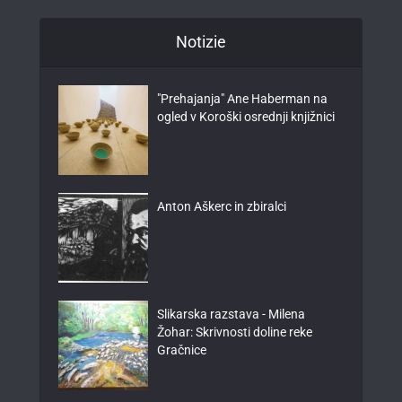
Notizie
"Prehajanja" Ane Haberman na
ogled v Koroški osrednji knjižnici
Anton Aškerc in zbiralci
Slikarska razstava - Milena
Žohar: Skrivnosti doline reke
Gračnice