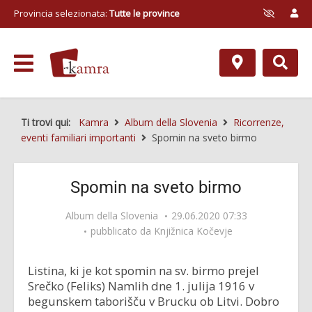
Provincia selezionata:
Tutte le province
Ti trovi qui:
Kamra
Album della Slovenia
Ricorrenze,
eventi familiari importanti
Spomin na sveto birmo
Spomin na sveto birmo
Album della Slovenia
29.06.2020 07:33
pubblicato da
Knjižnica Kočevje
Listina, ki je kot spomin na sv. birmo prejel
Srečko (Feliks) Namlih dne 1. julija 1916 v
begunskem taborišču v Brucku ob Litvi. Dobro