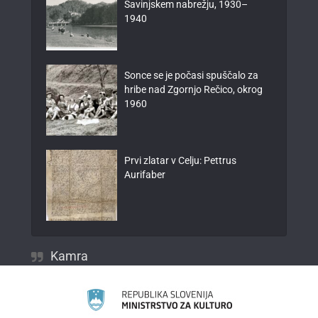
Savinjskem nabrežju, 1930–
1940
Sonce se je počasi spuščalo za
hribe nad Zgornjo Rečico, okrog
1960
Prvi zlatar v Celju: Pettrus
Aurifaber
Kamra