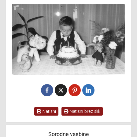
Natisni
Natisni brez slik
Sorodne vsebine