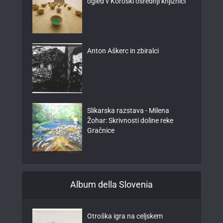
ogled v Koroški osrednji knjižnici
Anton Aškerc in zbiralci
Slikarska razstava - Milena
Žohar: Skrivnosti doline reke
Gračnice
Album della Slovenia
Otroška igra na celjskem