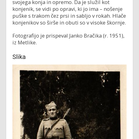
svojega konja in opremo. Da je služil kot
konjenik, se vidi po opravi, ki jo ima – nošenje
puške s trakom čez prsi in sabljo v rokah. Hlače
konjenikov so širše in obuti so v visoke škornje.
Fotografijo je prispeval Janko Bračika (r. 1951),
iz Metlike.
Slika