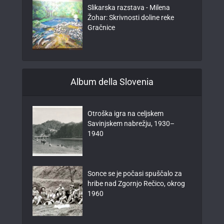
Slikarska razstava - Milena
Žohar: Skrivnosti doline reke
Gračnice
Album della Slovenia
Otroška igra na celjskem
Savinjskem nabrežju, 1930–
1940
Sonce se je počasi spuščalo za
hribe nad Zgornjo Rečico, okrog
1960