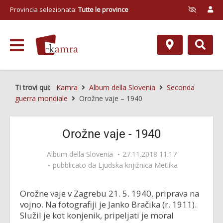
Provincia selezionata:
Tutte le province
Ti trovi qui:
Kamra
Album della Slovenia
Seconda
guerra mondiale
Orožne vaje – 1940
Orožne vaje - 1940
Album della Slovenia
27.11.2018 11:17
pubblicato da
Ljudska knjižnica Metlika
Orožne vaje v Zagrebu 21. 5. 1940, priprava na
vojno. Na fotografiji je Janko Bračika (r. 1911).
Služil je kot konjenik, pripeljati je moral