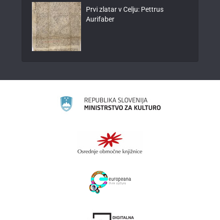
Prvi zlatar v Celju: Pettrus
Aurifaber