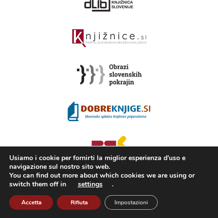
Usiamo i cookie per fornirti la miglior esperienza d'uso e
navigazione sul nostro sito web.
You can find out more about which cookies we are using or
switch them off in
settings
.
2008 - 2026 ©
KAMRA
, Production: TrueCAD d.o.o.
Cos’è Kamra
Condizioni di utilizzo
ISSN 2350-5559
Accetta
Rifiuta
Impostazioni