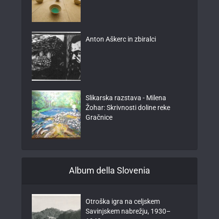
Anton Aškerc in zbiralci
Slikarska razstava - Milena
Žohar: Skrivnosti doline reke
Gračnice
Album della Slovenia
Otroška igra na celjskem
Savinjskem nabrežju, 1930–