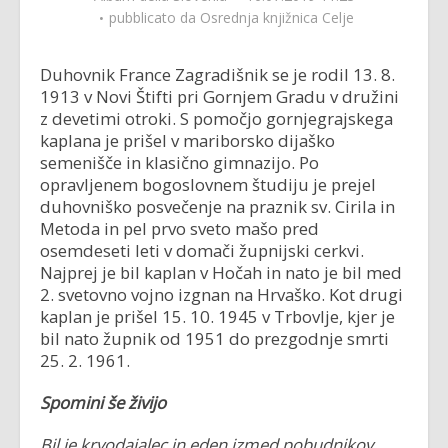
pubblicato da
Osrednja knjižnica Celje
Duhovnik France Zagradišnik se je rodil 13. 8.
1913 v Novi Štifti pri Gornjem Gradu v družini
z devetimi otroki. S pomočjo gornjegrajskega
kaplana je prišel v mariborsko dijaško
semenišče in klasično gimnazijo. Po
opravljenem bogoslovnem študiju je prejel
duhovniško posvečenje na praznik sv. Cirila in
Metoda in pel prvo sveto mašo pred
osemdeseti leti v domači župnijski cerkvi.
Najprej je bil kaplan v Hočah in nato je bil med
2. svetovno vojno izgnan na Hrvaško. Kot drugi
kaplan je prišel 15. 10. 1945 v Trbovlje, kjer je
bil nato župnik od 1951 do prezgodnje smrti
25. 2. 1961.
Spomini še živijo
Bil je krvodajalec in eden izmed pobudnikov