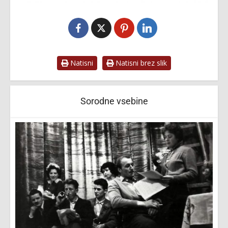
Natisni
Natisni brez slik
Sorodne vsebine