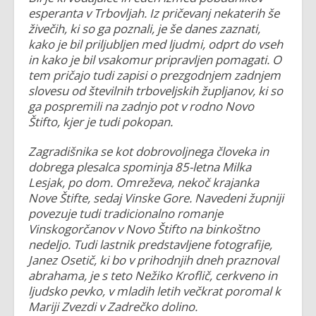
esperanta v Trbovljah.
Iz pričevanj nekaterih še
živečih, ki so ga poznali, je še danes zaznati,
kako je bil priljubljen med ljudmi, odprt do vseh
in kako je bil vsakomur pripravljen pomagati. O
tem pričajo tudi zapisi o prezgodnjem zadnjem
slovesu od številnih trboveljskih župljanov, ki so
ga pospremili na zadnjo pot v rodno Novo
Štifto, kjer je tudi pokopan.
Zagradišnika se kot dobrovoljnega človeka in
dobrega plesalca spominja 85-letna Milka
Lesjak, po dom. Omreževa, nekoč krajanka
Nove Štifte, sedaj Vinske Gore. Navedeni župniji
povezuje tudi tradicionalno romanje
Vinskogorčanov v Novo Štifto na binkoštno
nedeljo. Tudi lastnik predstavljene fotografije,
Janez Osetič, ki bo v prihodnjih dneh praznoval
abrahama, je s teto Nežiko Kroflič, cerkveno in
ljudsko pevko, v mladih letih večkrat poromal k
Mariji Zvezdi v Zadrečko dolino.