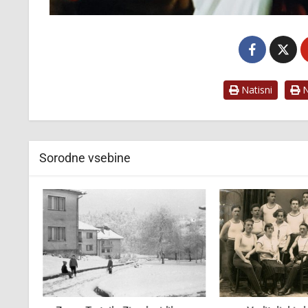
Natisni
Na
Sorodne vsebine