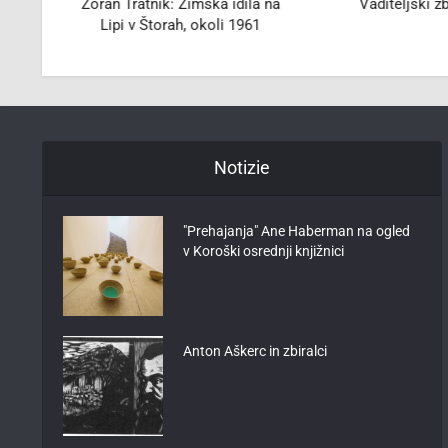
g
Zoran Tratnik: Zimska idila na
Vaditeljski z
Lipi v Štorah, okoli 1961
Notizie
"Prehajanja" Ane Haberman na ogled
v Koroški osrednji knjižnici
Anton Aškerc in zbiralci