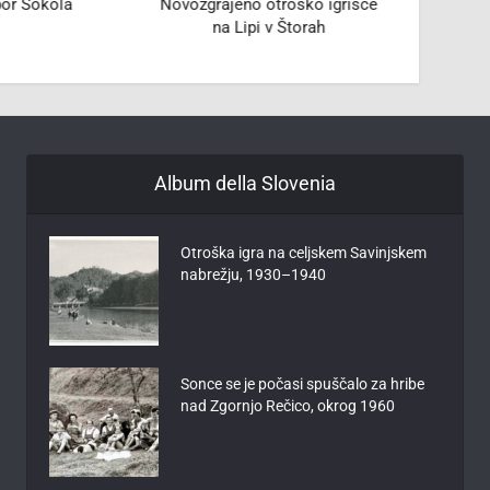
bor Sokola
Novozgrajeno otroško igrišče
Otvori
na Lipi v Štorah
na Li
Album della Slovenia
Otroška igra na celjskem Savinjskem
nabrežju, 1930–1940
Sonce se je počasi spuščalo za hribe
nad Zgornjo Rečico, okrog 1960