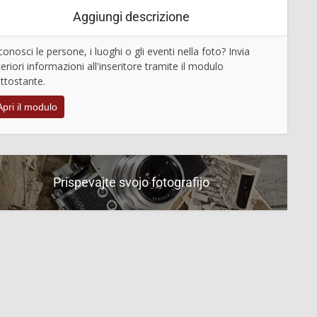
Aggiungi descrizione
conosci le persone, i luoghi o gli eventi nella foto? Invia
teriori informazioni all'inseritore tramite il modulo
ttostante.
Apri il modulo
Prispevajte svojo fotografijo