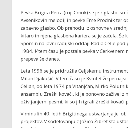
Pevka Brigita Petra (roj. Cmok) se je z glasbo sre
Avsenikovih melodij in pevke Eme Prodnik ter o
zabavno glasbo. Ob prehodu iz osnovne v srednjo
kitaro in njena glasbena kariera se je začela. Še 
Spomin na javni radijski oddaji Radia Celje pod 
1984.
V
tem času je postala pevka v Cerkvenem 
prepeva še danes.
Leta 1996 se je pridružila Celjskemu instrumenta
Milan Djakušić. V tem času je Kvintet že petnajst
Celjan, od leta 1974 pa Vitanjčan, Mirko Polutni
ansamblu Zreški kovači, ki je ponovno zaživel 
oživljanjem pesmi, ki so jih igrali Zreški kovači 
V minulih 40. letih Brigitinega ustvarjanja je o
projektov. V sodelovanju z Jožico Žibret sta ustan