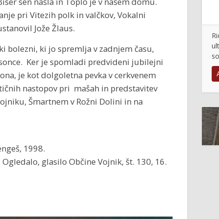
 Biser sen našla in Toplo je v našem domu.
je pri Vitezih polk in valčkov, Vokalni
ustanovil Jože Žlaus.
Ri
ul
i bolezni, ki jo spremlja v zadnjem času,
so
once. Ker je spomladi predvideni jubilejni
ona, je kot dolgoletna pevka v cerkvenem
stičnih nastopov pri mašah in predstavitev
ojniku, Šmartnem v Rožni Dolini in na
Mengeš, 1998.
: Ogledalo, glasilo Občine Vojnik, št. 130, 16.