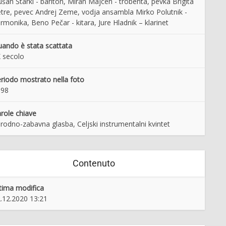
šan Štarkl - bariton, Miran Majcen - trobenta, pevka Brigita
tre, pevec Andrej Zeme, vodja ansambla Mirko Polutnik -
rmonika, Beno Pečar - kitara, Jure Hladnik – klarinet
ando è stata scattata
 secolo
riodo mostrato nella foto
998
role chiave
rodno-zabavna glasba, Celjski instrumentalni kvintet
Contenuto
tima modifica
.12.2020 13:21