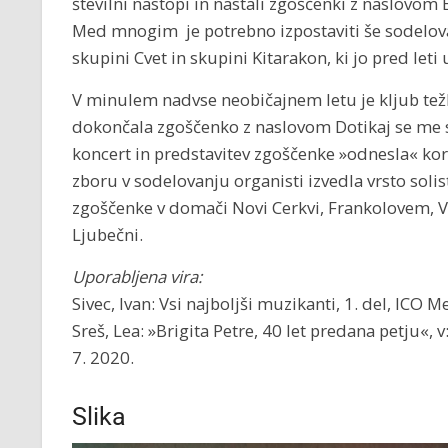
številni nastopi in nastali zgoščenki z naslovom
Med mnogim je potrebno izpostaviti še sodelovan
skupini Cvet in skupini Kitarakon, ki jo pred leti 
V minulem nadvse neobičajnem letu je kljub težk
dokončala zgoščenko z naslovom Dotikaj se me s
koncert in predstavitev zgoščenke »odnesla« kor
zboru v sodelovanju organisti izvedla vrsto soli
zgoščenke v domači Novi Cerkvi, Frankolovem, V
Ljubečni.
Uporabljena vira:
Sivec, Ivan: Vsi najboljši muzikanti, 1. del, ICO 
Sreš, Lea: »Brigita Petre, 40 let predana petju«, v
7. 2020.
Slika