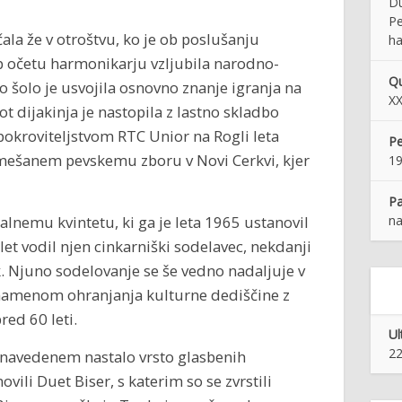
Du
Pe
čala že v otroštvu, ko je ob poslušanju
ha
b očetu harmonikarju vzljubila narodno-
Qu
 šolo je usvojila osnovno znanje igranja na
XX
kot dijakinja je nastopila z lastno skladbo
pokroviteljstvom RTC Unior na Rogli leta
Pe
mešanem pevskemu zboru v Novi Cerkvi, kjer
1
Pa
lnemu kvintetu, ki ga je leta 1965 ustanovil
na
 let vodil njen cinkarniški sodelavec, nekdanji
k. Njuno sodelovanje se še vedno nadaljuje v
z namenom ohranjanja kulturne dediščine z
pred 60 leti.
Ul
22
b navedenem nastalo vrsto glasbenih
ovili Duet Biser, s katerim so se zvrstili