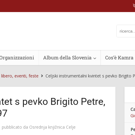
Organizzazioni
Album della Slovenia
Cos’è Kamra
libero, eventi, feste
Celjski instrumentalni kvintet s pevko Brigito 
tet s pevko Brigito Petre,
Ca
97
Gi
pubblicato da
Osrednja knjižnica Celje
Pe