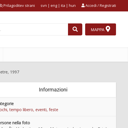
Prilagoditev strani
svn
|
eng
|
ita
|
hun
Accedi / Registrati
MAPPA
Petre, 1997
Informazioni
tegorie
ochi, tempo libero, eventi, feste
rsone nella foto