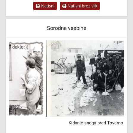
Natisni
Natisni brez slik
Sorodne vsebine
Kidanje snega pred Tovarno prikolic