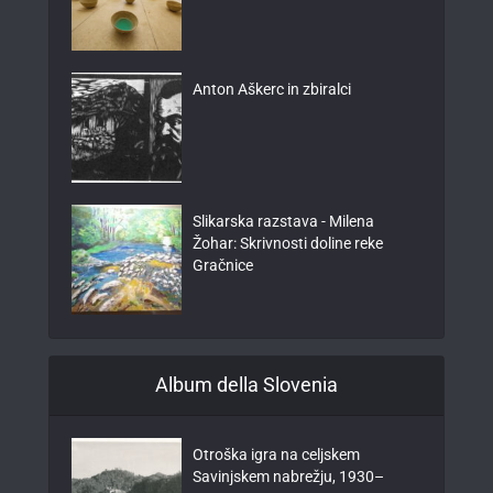
Anton Aškerc in zbiralci
Slikarska razstava - Milena
Žohar: Skrivnosti doline reke
Gračnice
Album della Slovenia
Otroška igra na celjskem
Savinjskem nabrežju, 1930–