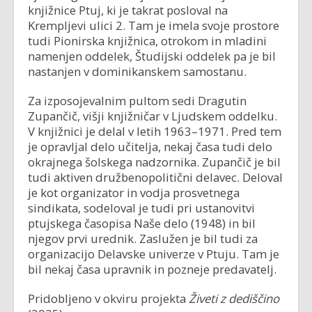
knjižnice Ptuj, ki je takrat posloval na
Krempljevi ulici 2. Tam je imela svoje prostore
tudi Pionirska knjižnica, otrokom in mladini
namenjen oddelek, Študijski oddelek pa je bil
nastanjen v dominikanskem samostanu.
Za izposojevalnim pultom sedi Dragutin
Zupančič, višji knjižničar v Ljudskem oddelku.
V knjižnici je delal v letih 1963–1971. Pred tem
je opravljal delo učitelja, nekaj časa tudi delo
okrajnega šolskega nadzornika. Zupančič je bil
tudi aktiven družbenopolitični delavec. Deloval
je kot organizator in vodja prosvetnega
sindikata, sodeloval je tudi pri ustanovitvi
ptujskega časopisa Naše delo (1948) in bil
njegov prvi urednik. Zaslužen je bil tudi za
organizacijo Delavske univerze v Ptuju. Tam je
bil nekaj časa upravnik in pozneje predavatelj.
Pridobljeno v okviru projekta
Živeti z dediščino