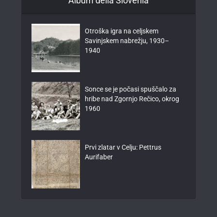
Album della Slovenia
Otroška igra na celjskem
Savinjskem nabrežju, 1930–
1940
Sonce se je počasi spuščalo za
hribe nad Zgornjo Rečico, okrog
1960
Prvi zlatar v Celju: Pettrus
Aurifaber