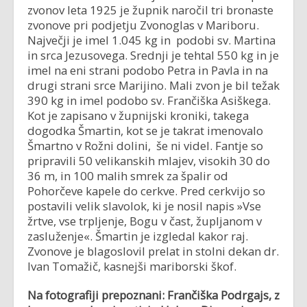
zvonov leta 1925 je župnik naročil tri bronaste
zvonove pri podjetju Zvonoglas v Mariboru.
Največji je imel 1.045 kg in podobi sv. Martina
in srca Jezusovega. Srednji je tehtal 550 kg in je
imel na eni strani podobo Petra in Pavla in na
drugi strani srce Marijino. Mali zvon je bil težak
390 kg in imel podobo sv. Frančiška Asiškega.
Kot je zapisano v župnijski kroniki, takega
dogodka Šmartin, kot se je takrat imenovalo
Šmartno v Rožni dolini, še ni videl. Fantje so
pripravili 50 velikanskih mlajev, visokih 30 do
36 m, in 100 malih smrek za špalir od
Pohorčeve kapele do cerkve. Pred cerkvijo so
postavili velik slavolok, ki je nosil napis »Vse
žrtve, vse trpljenje, Bogu v čast, župljanom v
zasluženje«. Šmartin je izgledal kakor raj.
Zvonove je blagoslovil prelat in stolni dekan dr.
Ivan Tomažič, kasnejši mariborski škof.
Na fotografiji prepoznani: Frančiška Podrgajs, z