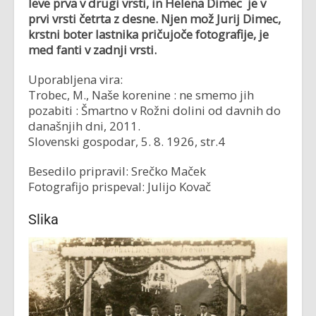
leve prva v drugi vrsti, in Helena Dimec je v
prvi vrsti četrta z desne. Njen mož Jurij Dimec,
krstni boter lastnika pričujoče fotografije, je
med fanti v zadnji vrsti.
Uporabljena vira:
Trobec, M., Naše korenine : ne smemo jih
pozabiti : Šmartno v Rožni dolini od davnih do
današnjih dni, 2011.
Slovenski gospodar, 5. 8. 1926, str.4
Besedilo pripravil: Srečko Maček
Fotografijo prispeval: Julijo Kovač
Slika