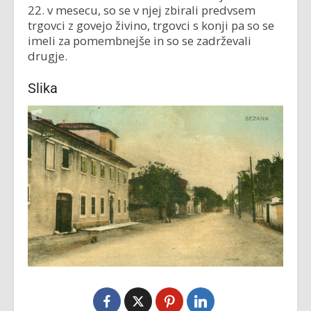
22. v mesecu, so se v njej zbirali predvsem
trgovci z govejo živino, trgovci s konji pa so se
imeli za pomembnejše in so se zadrževali
drugje.
Slika