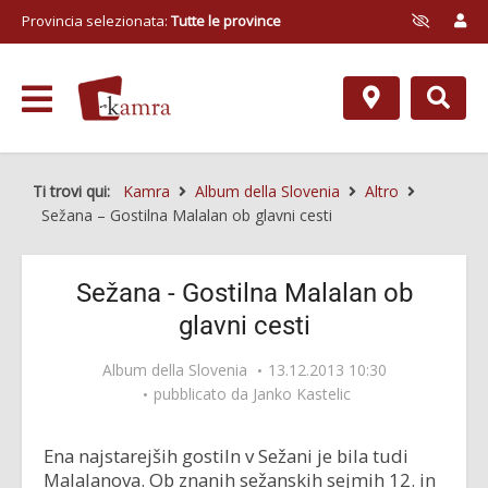
Provincia selezionata:
Tutte le province
Ti trovi qui:
Kamra
Album della Slovenia
Altro
Sežana – Gostilna Malalan ob glavni cesti
Sežana - Gostilna Malalan ob
glavni cesti
Album della Slovenia
13.12.2013 10:30
pubblicato da
Janko Kastelic
Ena najstarejših gostiln v Sežani je bila tudi
Malalanova. Ob znanih sežanskih sejmih 12. in