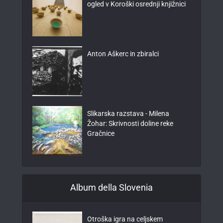
ogled v Koroški osrednji knjižnici
Anton Aškerc in zbiralci
Slikarska razstava - Milena
Žohar: Skrivnosti doline reke
Gračnice
Album della Slovenia
Otroška igra na celjskem