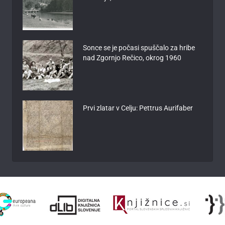
Sonce se je počasi spuščalo za hribe
nad Zgornjo Rečico, okrog 1960
Prvi zlatar v Celju: Pettrus Aurifaber