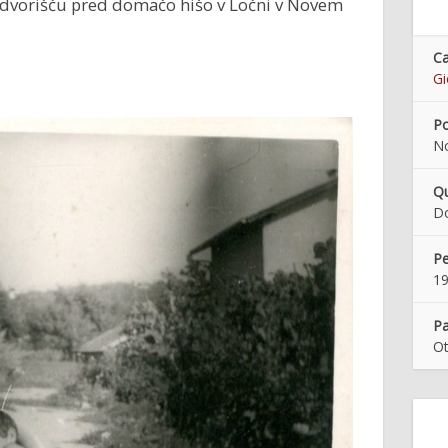
 dvorišču pred domačo hišo v Ločni v Novem
Ca
Gi
Po
N
Qu
Do
Pe
1
Pa
Ot