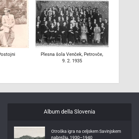
ek, Petrovče,
Pustna povorka
Člani 
1935
Album della Slovenia
Otroška igra na celjskem Savinjskem
nabrežju, 1930–1940