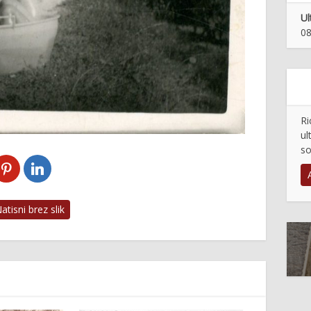
Ul
08
Ri
ul
so
tisni brez slik