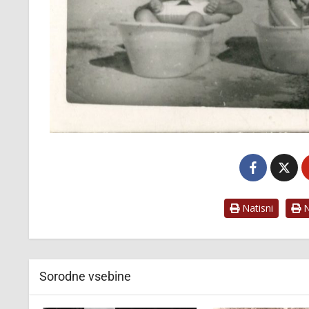
Natisni
Na
Sorodne vsebine