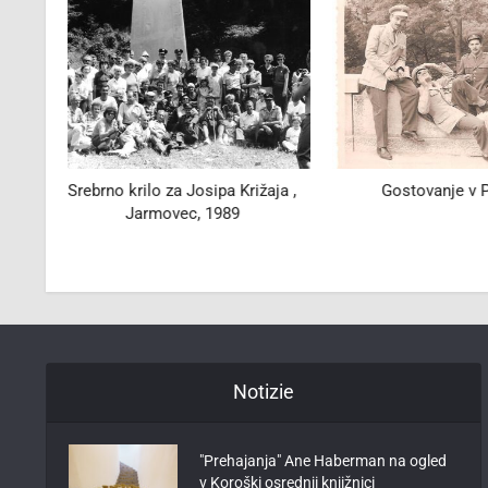
aja ,
Gostovanje v Postojni
Plesna šola Venč
9. 2. 
Notizie
"Prehajanja" Ane Haberman na ogled
v Koroški osrednji knjižnici