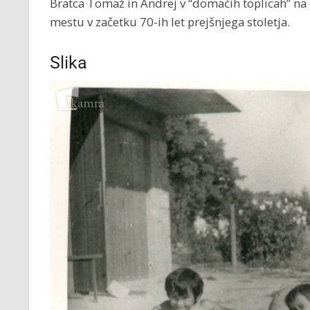
Bratca Tomaž in Andrej v “domačih toplicah” na
mestu v začetku 70-ih let prejšnjega stoletja.
Slika