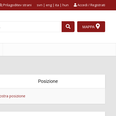
Prilagoditev strani
svn
|
eng
|
ita
|
hun
Accedi / Registrati
MAPPA
Posizione
stra posizione