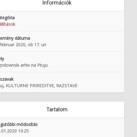
Információk
tegória
állítások
semény dátuma
 februar 2020, ob 17. uri
ly
odovinski arhiv na Ptuju
lszavak
tuj, KULTURNE PRIREDITVE, RAZSTAVE
Tartalom
gutóbbi módosítás
.01.2020 10:25