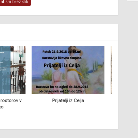
tisni brez slik
iz Celja
Razstava Stari kmetijski tisk v
Skrom
fondih ptujske knjižnice
Ja