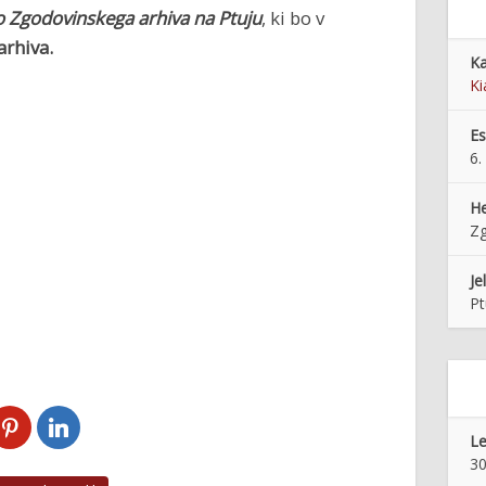
ivo Zgodovinskega arhiva na Ptuju
, ki bo v
arhiva.
Ka
Ki
E
6.
He
Zg
Je
P
Le
30