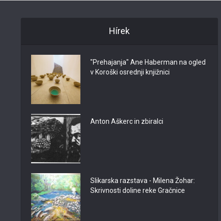
Hírek
"Prehajanja" Ane Haberman na ogled
v Koroški osrednji knjižnici
Anton Aškerc in zbiralci
Slikarska razstava - Milena Žohar:
Skrivnosti doline reke Gračnice