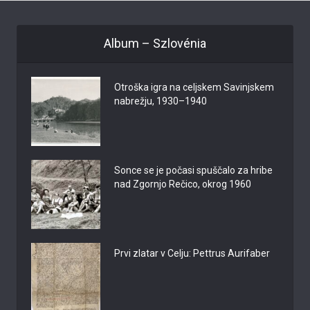
Album – Szlovénia
Otroška igra na celjskem Savinjskem
nabrežju, 1930–1940
Sonce se je počasi spuščalo za hribe
nad Zgornjo Rečico, okrog 1960
Prvi zlatar v Celju: Pettrus Aurifaber