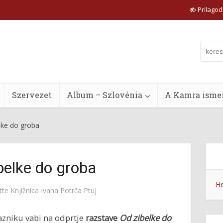
Prilagodi
Szervezet
Album – Szlovénia
A Kamra ismer
lke do groba
belke do groba
He
tte
Knjižnica Ivana Potrča Ptuj
zniku vabi na odprtje
razstave
Od zibelke do