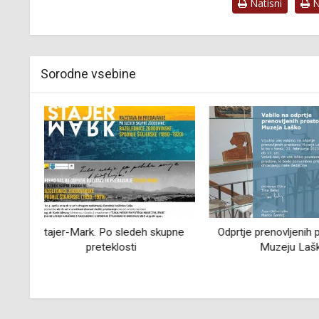
Natisni
Na
Sorodne vsebine
upne
Odprtje prenovljenih prostorov v
Prijatelji 
Muzeju Laško