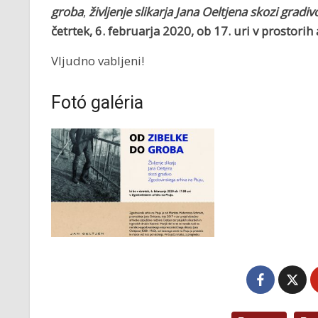
groba
,
življenje slikarja Jana Oeltjena skozi grad
četrtek,
6. februarja 2020, ob 17. uri v prostorih 
Vljudno vabljeni!
Fotó galéria