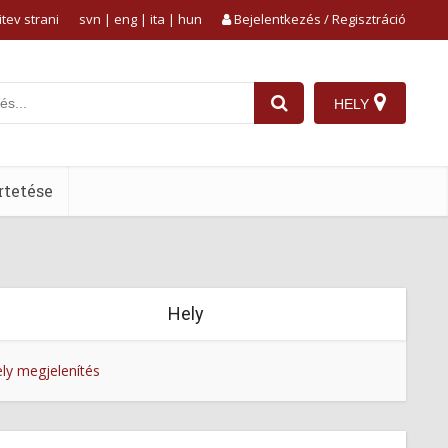
tev strani
svn
|
eng
|
ita
|
hun
Bejelentkezés / Regisztráció
HELY
tetése
Hely
ly megjelenítés