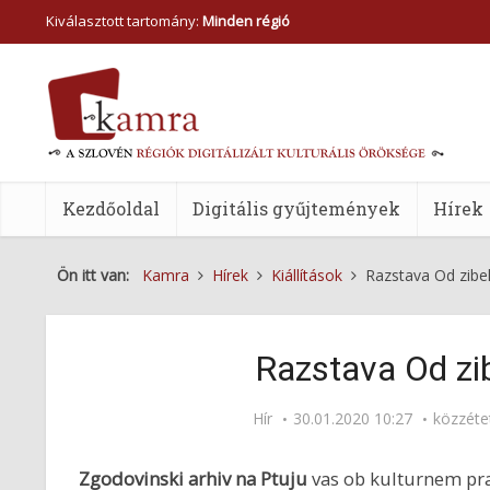
Kiválasztott tartomány:
Minden régió
Kezdőoldal
Digitális gyűjtemények
Hírek
Ön itt van:
Kamra
Hírek
Kiállítások
Razstava Od zibe
Razstava Od zi
Hír
30.01.2020 10:27
közzéte
Zgodovinski arhiv na Ptuju
vas ob kulturnem pra